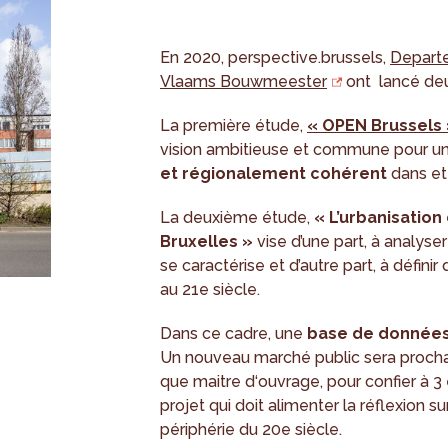
En 2020, perspective.brussels,
Depart
Vlaams Bouwmeester
ont lancé deux
La première étude,
« OPEN Brussels
vision ambitieuse et commune pour u
et régionalement cohérent
dans et 
La deuxième étude,
« L’urbanisation
Bruxelles »
vise d’une part, à analyse
se caractérise et d’autre part, à défi
au 21e siècle.
Dans ce cadre, une
base de donnée
Un nouveau marché public sera procha
que maitre d‘ouvrage, pour confier à 3
projet qui doit alimenter la réflexion s
périphérie du 20e siècle.