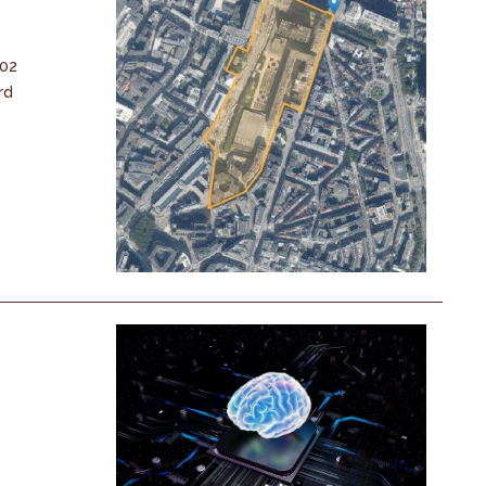
-02
rd
n