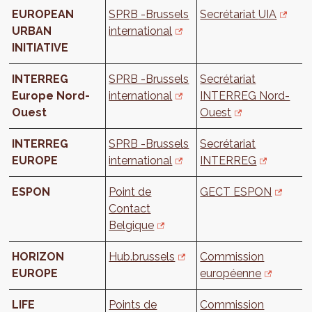
EUROPEAN
SPRB -Brussels
Secrétariat
UIA
URBAN
international
INITIATIVE
INTERREG
SPRB -Brussels
Secrétariat
Europe Nord-
international
INTERREG Nord-
Ouest
Ouest
INTERREG
SPRB -Brussels
Secrétariat
EUROPE
international
INTERREG
ESPON
Point de
GECT ESPON
Contact
Belgique
HORIZON
Hub.brussels
Commission
EUROPE
européenne
LIFE
Points de
Commission