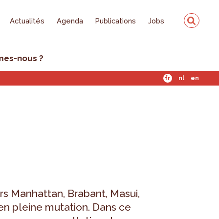
Actualités
Agenda
Publications
Jobs
mes-nous ?
fr
nl
en
ers Manhattan, Brabant, Masui,
en pleine mutation. Dans ce