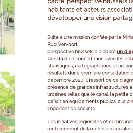
cadre, perspective.brussels 
habitants et acteurs associati
développer une vision partag
Suite à une mission confiée par le Mini
Rudi Vervoort,
perspective.brussels a élaboré
un dia
Construit en concertation avec les act
statistiques, cartographiques et urbani
résultats d’
une première consultation 
décembre 2020. Il ressort de ce diagnos
présence de grandes infrastructures et
urbaines telles que le canal, la petite c
déficit en équipements publics, à la pr
important de sécurité.
Les initiatives régionales et communa
renforcement de la cohésion sociale su