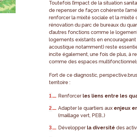
Toutefois l’impact de la situation sani
de repenser de façon cohérente l’amén
renforcer la mixité sociale et la mixité
rénovation du parc de bureaux du quar
d’autres fonctions comme le logement. 
logements existants en encourageant l
acoustique notamment) reste essentiel
incite également, une fois de plus, à r
comme des espaces multifonctionnels 
Fort de ce diagnostic, perspective.brus
territoire :
Renforcer
les liens entre les qu
Adapter le quartiers aux
enjeux e
(maillage vert, PEB…)
Développer
la diversité
des acti