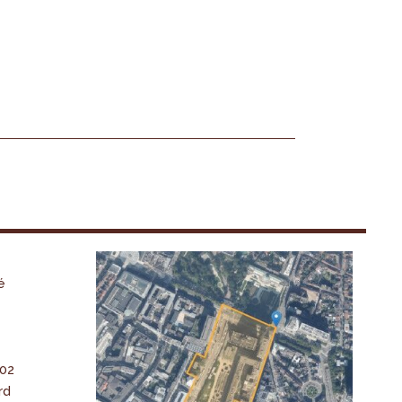
é
-02
rd