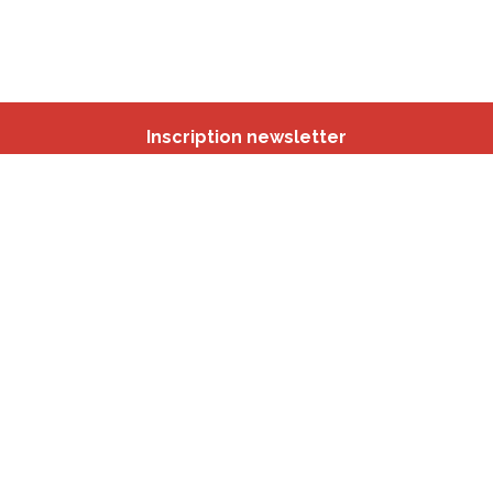
Inscription newsletter
Nos autres sites
IBSA
participation.brussels
Monitoring des Quartiers
CRD
Accrochage scolaire