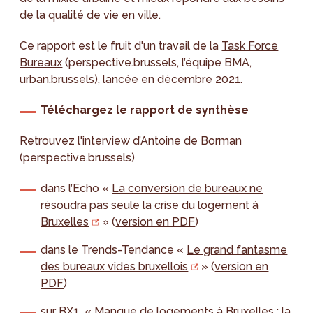
de la qualité de vie en ville.
Ce rapport est le fruit d'un travail de la
Task Force
Bureaux
(perspective.brussels, l’équipe BMA,
urban.brussels), lancée en décembre 2021.
Téléchargez le rapport de synthèse
Retrouvez l'interview d’Antoine de Borman
(perspective.brussels)
dans l’Echo «
La conversion de bureaux ne
résoudra pas seule la crise du logement à
Bruxelles
» (
version en PDF
)
dans le Trends-Tendance «
Le grand fantasme
des bureaux vides bruxellois
» (
version en
PDF
)
sur BX1 «
Manque de logements à Bruxelles : la