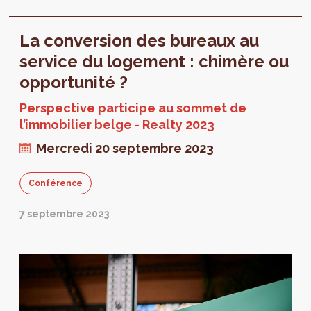
des bureaux. L'Observatoire s’accompagne
d’une édition « About » qui porte sur « La
La conversion des bureaux au
conversion des bureaux à l’appui du projet
régional. Un outil pour accélérer la production
service du logement : chimère ou
de logements ? ».
opportunité ?
Perspective participe au sommet de
l’immobilier belge - Realty 2023
Mercredi 20 septembre 2023
Conférence
7 septembre 2023