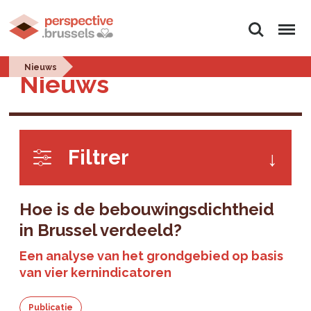
Zoeken
Menu
Nieuws
Nieuws
Filtrer
Hoe is de bebouwingsdichtheid
in Brussel verdeeld?
Een analyse van het grondgebied op basis
van vier kernindicatoren
Publicatie