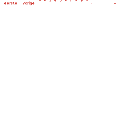
eerste
vorige
›
»