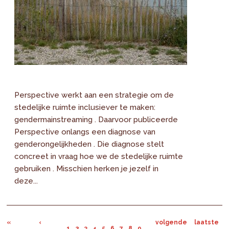
Perspective werkt aan een strategie om de
stedelijke ruimte inclusiever te maken:
gendermainstreaming . Daarvoor publiceerde
Perspective onlangs een diagnose van
genderongelijkheden . Die diagnose stelt
concreet in vraag hoe we de stedelijke ruimte
gebruiken . Misschien herken je jezelf in
deze...
«
‹
volgende
laatste
1
2
3
4
5
6
7
8
9
…