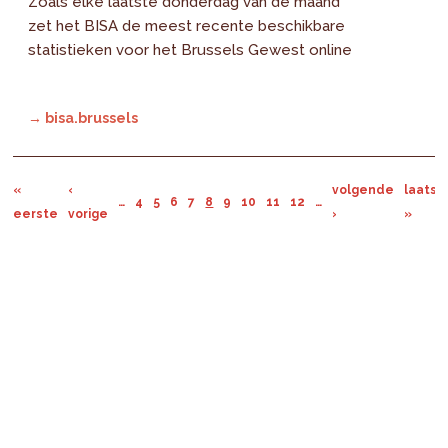
Zoals elke laatste donderdag van de maand
zet het BISA de meest recente beschikbare
statistieken voor het Brussels Gewest online
→ bisa.brussels
«
‹
volgende
laatst
…
4
5
6
7
8
9
10
11
12
…
eerste
vorige
›
»