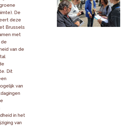
 groene
uimte). De
seert deze
et Brussels
samen met
 de
heid van de
tal
de
e. Dit
een
ogelijk van
itdagingen
ke
n
heid in het
jziging van