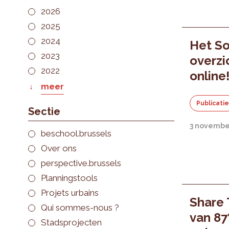
2026
2025
2024
Het S
2023
overzi
2022
online
meer
Publicati
Sectie
3 novembe
beschool.brussels
Over ons
perspective.brussels
Planningstools
Projets urbains
Share 
Qui sommes-nous ?
van 87
Stadsprojecten