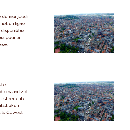
dernier jeudi
 met en ligne
s disponibles
es pour la
ise.
ste
 de maand zet
eest recente
tistieken
els Gewest