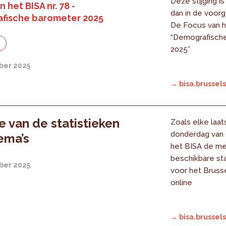
Deze stijging i
 het BISA nr. 78 -
dan in de voorg
fische barometer 2025
De Focus van he
“Demografisch
e
2025”
ber 2025
→ bisa.brussels
 van de statistieken
Zoals elke laat
donderdag van
hema’s
het BISA de m
beschikbare sta
ber 2025
voor het Bruss
online
→ bisa.brussels