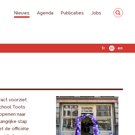
Nieuws
Agenda
Publicaties
Jobs
fr
nl
en
ract voorziet
chool Toots
openen naar
langrijke stap
t de officiële