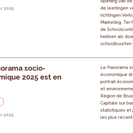
opening van de
de leerlingen v
r 2025
richtingen Ver
Marketing. Ter h
de Schoolcont
hebben als doe
schoolbuurten in
orama socio-
Le Panorama s
économique dr
mique 2025 est en
portrait économ
et environneme
Région de Brux
e
Capitale sur ba
statistiques et
r 2025
les plus récent