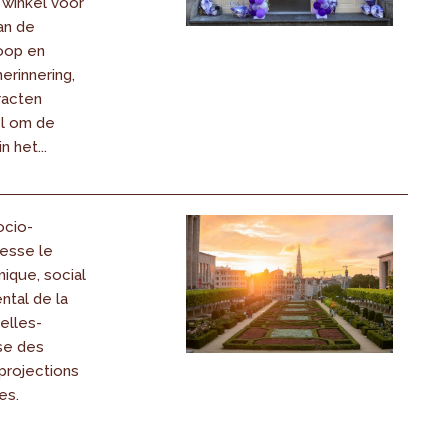
 winkel voor
an de
koop en
erinnering,
racten
l om de
 het...
ocio-
esse le
ique, social
ntal de la
elles-
se des
 projections
es.