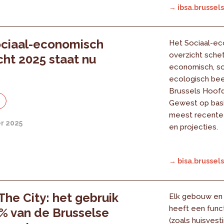
→ ibsa.brussels
ociaal-economisch
Het Sociaal-e
overzicht sche
cht 2025 staat nu
economisch, so
!
ecologisch bee
Brussels Hoofd
e
Gewest op basi
meest recente 
r 2025
en projecties.
→ bisa.brussels
The City: het gebruik
Elk gebouw en
heeft een funct
% van de Brusselse
(zoals huisvesti