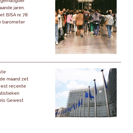
s gematigder
aande jaren.
t BISA nr. 78:
e barometer
ste
 de maand zet
eest recente
tistieken
els Gewest