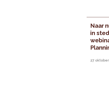
Naar n
in ste
webina
Planni
27 oktober