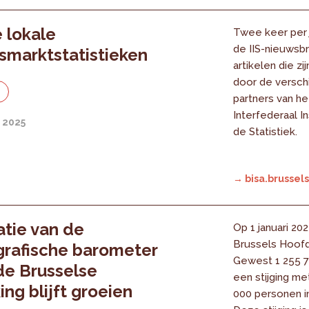
 lokale
Twee keer per 
de IIS-nieuwsbr
smarktstatistieken
artikelen die z
door de versch
e
partners van he
Interfederaal In
 2025
de Statistiek.
→ bisa.brussels
atie van de
Op 1 januari 20
Brussels Hoofd
rafische barometer
Gewest 1 255 7
de Brusselse
een stijging me
ing blijft groeien
000 personen in