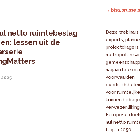
→ bisa.brussels
ul netto ruimtebeslag
Deze webinars 
experts, planne
den: lessen uit de
projectdragers 
rserie
metropolen sa
ngMatters
gemeenschappel
nagaan hoe en 
voorwaarden
 2025
overheidsbelei
voor ruimtelijk
kunnen bijdrage
verwezenlijking
Europese doels
nul netto ruim
tegen 2050.