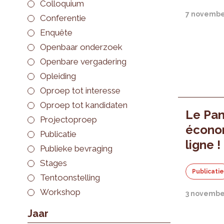
Colloquium
7 novembe
Conferentie
Enquête
Openbaar onderzoek
Openbare vergadering
Opleiding
Oproep tot interesse
Oproep tot kandidaten
Le Pan
Projectoproep
écono
Publicatie
ligne !
Publieke bevraging
Stages
Publicati
Tentoonstelling
Workshop
3 novembe
Jaar