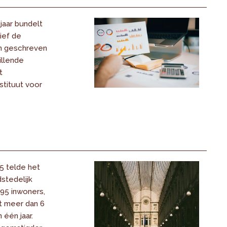
jaar bundelt
ief de
ijn geschreven
illende
t
stituut voor
25 telde het
stedelijk
95 inwoners,
t meer dan 6
 één jaar.