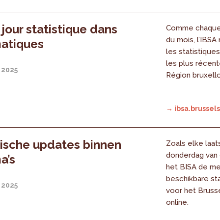
 jour statistique dans
Comme chaque 
du mois, l’IBSA
atiques
les statistique
les plus récent
 2025
Région bruxello
→ ibsa.brussels
tische updates binnen
Zoals elke laat
donderdag van
a’s
het BISA de m
beschikbare sta
 2025
voor het Bruss
online.