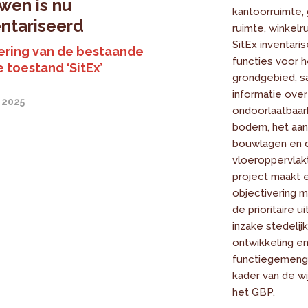
wen is nu
kantoorruimte,
ntariseerd
ruimte, winkelr
SitEx inventari
ering van de bestaande
functies voor h
e toestand ‘SitEx’
grondgebied, 
informatie over
 2025
ondoorlaatbaar
bodem, het aan
bouwlagen en 
vloeroppervlakt
project maakt 
objectivering m
de prioritaire u
inzake stedelij
ontwikkeling e
functiegemengd
kader van de wi
het GBP.