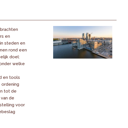
brachten
rs en
in steden en
men rond een
ijk doel:
onder welke
d en tools
e ordening
n tot de
 van de
telling voor
tebeslag