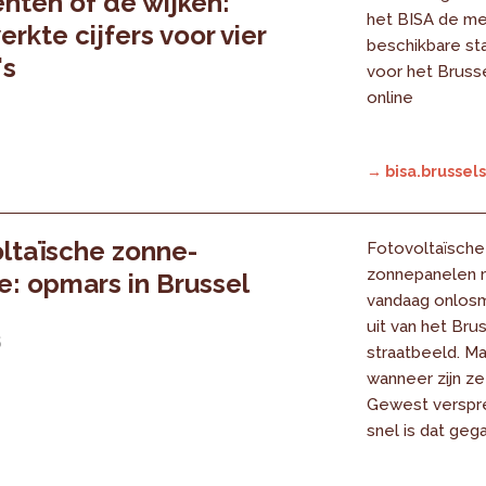
ten of de wijken:
het BISA de m
erkte cijfers voor vier
beschikbare sta
's
voor het Bruss
online
5
→ bisa.brussels
ltaïsche zonne-
Fotovoltaïsche
zonnepanelen 
e: opmars in Brussel
vandaag onlosm
uit van het Bru
5
straatbeeld. Ma
wanneer zijn ze
Gewest verspr
snel is dat geg