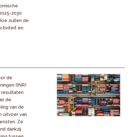
nomische
 2025-2030
Hoe zullen de
tiviteit en
oor de
ningen (INR)
 resultaten
an de
ling van de
n uitvoer van
ensten. Ze
nd dankzij
ing tussen