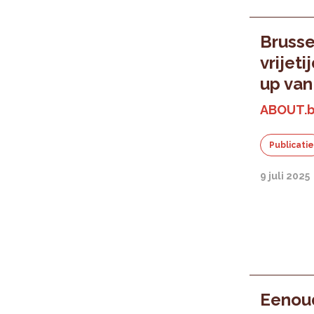
Brusse
vrijet
up van
ABOUT.b
Publicati
9 juli 2025
Eenoud