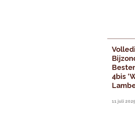
Volled
Bijzon
Bestem
4bis ‘W
Lamber
11 juli 202