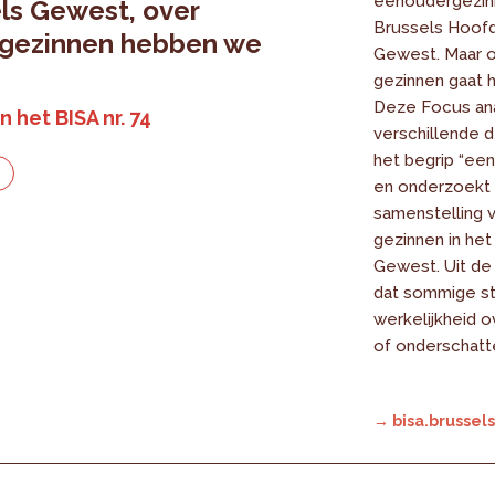
eenoudergezinn
ls Gewest, over
Brussels Hoofd
 gezinnen hebben we
Gewest. Maar 
gezinnen gaat 
Deze Focus an
n het BISA nr. 74
verschillende de
het begrip “ee
e
en onderzoekt
samenstelling 
gezinnen in het
Gewest. Uit de 
dat sommige st
werkelijkheid 
of onderschatt
→ bisa.brussels