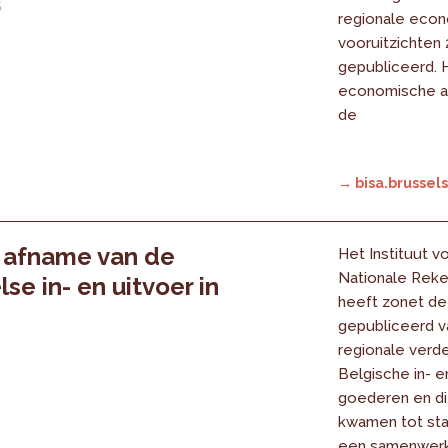
5
regionale eco
vooruitzichten
gepubliceerd. 
economische ac
de
→ bisa.brussels
 afname van de
Het Instituut v
Nationale Reke
se in- en uitvoer in
heeft zonet de
gepubliceerd v
regionale verde
5
Belgische in- e
goederen en di
kwamen tot sta
een samenwerk