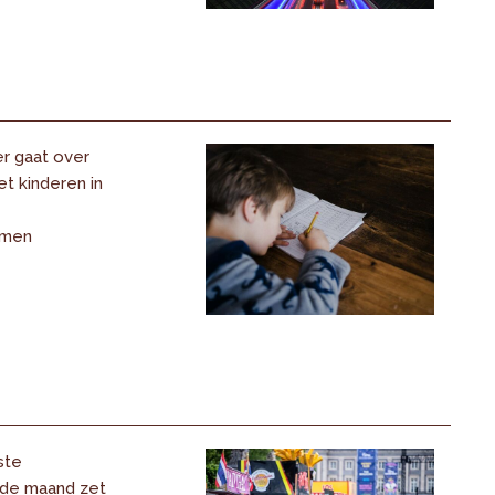
er gaat over
t kinderen in
emen
ste
 de maand zet