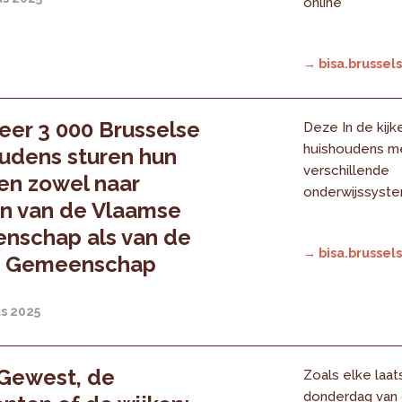
online
→ bisa.brussels
er 3 000 Brusselse
Deze In de kijk
huishoudens me
udens sturen hun
verschillende
en zowel naar
onderwijssyst
n van de Vlaamse
nschap als van de
→ bisa.brussels
e Gemeenschap
s 2025
 Gewest, de
Zoals elke laat
donderdag van