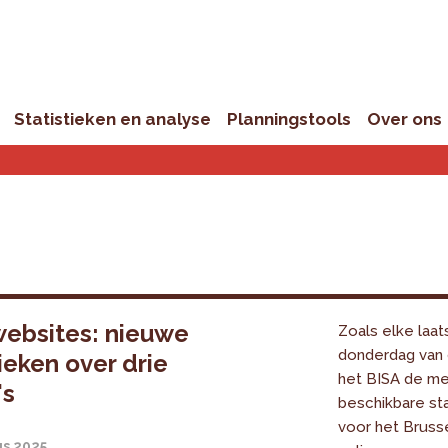
Statistieken en analyse
Planningstools
Over ons
ebsites: nieuwe
Zoals elke laat
donderdag van
tieken over drie
het BISA de m
's
beschikbare sta
voor het Bruss
us 2025