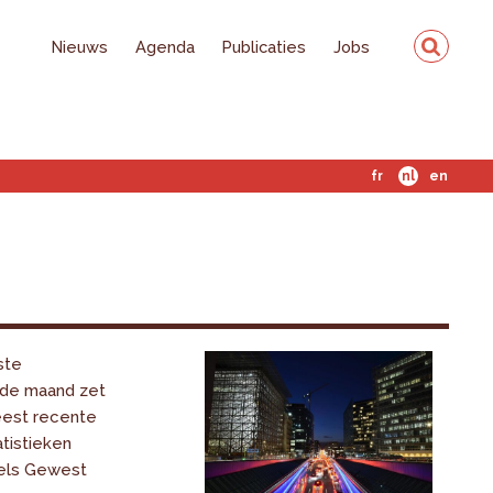
Nieuws
Agenda
Publicaties
Jobs
fr
nl
en
ste
 de maand zet
eest recente
tistieken
els Gewest