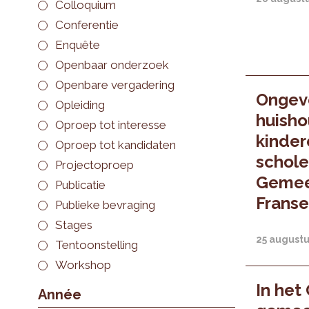
Colloquium
Conferentie
Enquête
Openbaar onderzoek
Openbare vergadering
Ongeve
Opleiding
huisho
Oproep tot interesse
kinder
Oproep tot kandidaten
schole
Projectoproep
Gemee
Publicatie
Frans
Publieke bevraging
Stages
25 augustu
Tentoonstelling
Workshop
In het
Année