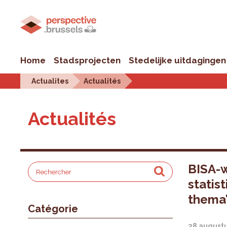
Home
Stadsprojecten
Stedelijke uitdagingen
Actualites
Actualités
Actualités
BISA-w
statis
thema
Catégorie
28 august