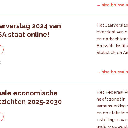
→ bisa.brussels
arverslag 2024 van
Het Jaarversla
overzicht van d
SA staat online!
en opdrachten 
Brussels Instit
e
Statistiek en A
5
→ bisa.brussels
nale economische
Het Federaal P
heeft zonet in
tzichten 2025-2030
samenwerking 
en de statistis
e
instellingen va
andere gewest