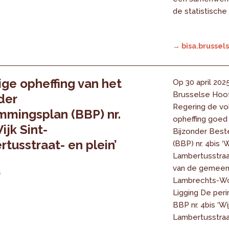
de statistische
→ bisa.brussels
ige opheffing van het
Op 30 april 202
Brusselse Hoof
der
Regering de vo
mingsplan (BBP) nr.
opheffing goed
ijk Sint-
Bijzonder Bes
tusstraat- en plein’
(BBP) nr. 4bis ‘W
Lambertusstraat
van de gemeent
5
Lambrechts-W
Ligging De per
BBP nr. 4bis ‘Wi
Lambertusstraat-