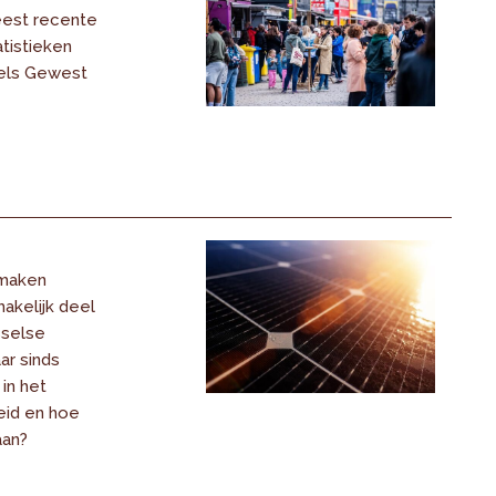
eest recente
tistieken
els Gewest
maken
akelijk deel
sselse
ar sinds
 in het
eid en hoe
aan?