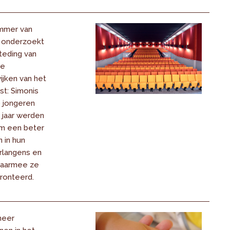
mmer van
 onderzoekt
steding van
ee
ijken van het
t: Simonis
9 jongeren
 jaar werden
m een beter
n in hun
rlangens en
waarmee ze
ronteerd.
meer