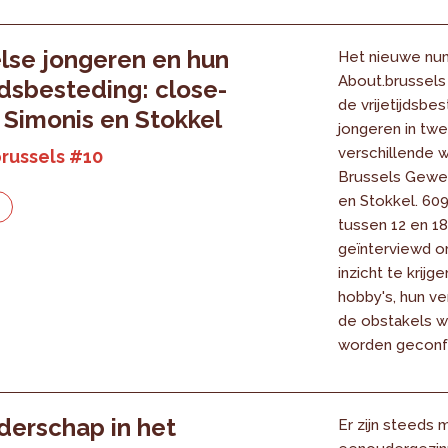
lse jongeren en hun
Het nieuwe nu
About.brussels
ijdsbesteding: close-
de vrijetijdsbe
 Simonis en Stokkel
jongeren in tw
verschillende w
russels #10
Brussels Gewes
en Stokkel. 60
e
tussen 12 en 18
geïnterviewd o
inzicht te krijge
hobby's, hun ve
de obstakels 
worden geconf
erschap in het
Er zijn steeds 