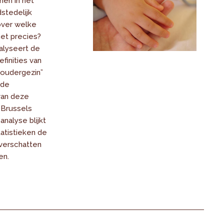
en in het
stedelijk
over welke
het precies?
alyseert de
finities van
noudergezin”
 de
van deze
 Brussels
analyse blijkt
atistieken de
overschatten
en.