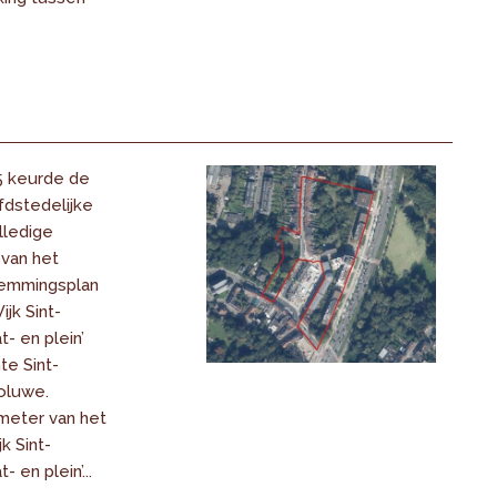
5 keurde de
dstedelijke
lledige
 van het
temmingsplan
ijk Sint-
- en plein’
e Sint-
oluwe.
imeter van het
jk Sint-
 en plein’...