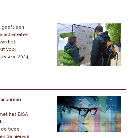
g geeft een
e activiteiten
van het
uut voor
nalyse in 2024
lanbureau
met het BISA
che
n de twee
en de nieuwe