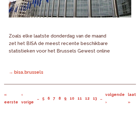
Zoals elke laatste donderdag van de maand
zet het BISA de meest recente beschikbare
statistieken voor het Brussels Gewest online
→ bisa.brussels
«
‹
volgende
laats
…
5
6
7
8
9
10
11
12
13
…
eerste
vorige
›
»