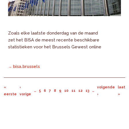
Zoals elke laatste donderdag van de maand
zet het BISA de meest recente beschikbare
statistieken voor het Brussels Gewest online
→ bisa.brussels
«
‹
volgende
laats
…
5
6
7
8
9
10
11
12
13
…
eerste
vorige
›
»