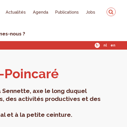
Actualités
Agenda
Publications
Jobs
mes-nous ?
fr
nl
en
-Poin­caré
a Sennette, axe le long duquel
, des activités productives et des
l et à la petite ceinture.