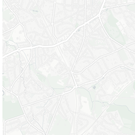
projet du CRU
du CRU
Le projet est modifié suite à
14/12/2017 - Le program
l’enquête publique.
définitif du CRU Heyvaert -
Poincaré et le rapport sur 
incidences
environnementales ont été
approuvés.
Les documents sont
consultables à l’adresse
suivante :
http://quartiers.brussels/
svc-5