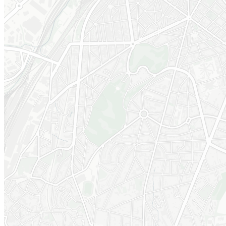
Modification du
Approbation final