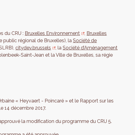
res du CRU :
Bruxelles Environnement
,
Bruxelles
e public régional de Bruxelles), la
Société de
SLRB),
citydev.brussels
, la
Société d’Aménagement
nbeek-Saint-Jean et la Ville de Bruxelles, sa régie
baine « Heyvaert - Poincaré » et le Rapport sur les
le 14 décembre 2017.
 approuvé la modification du programme du CRU 5.
programme a été approuvée.