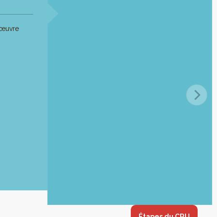
 œuvre
Étapes du CRU