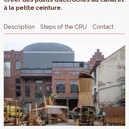
à la petite ceinture.
Description
Steps of the CRU
Contact
Ext