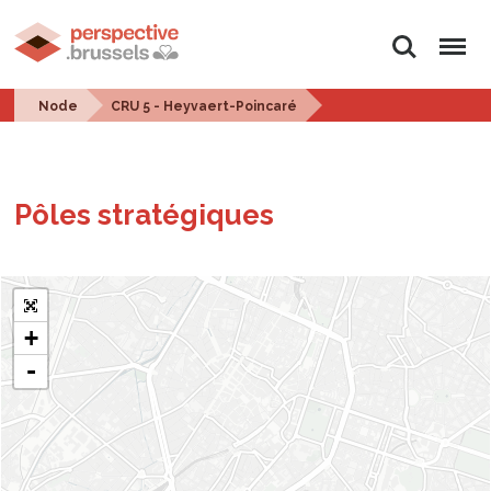
Search
Menu
Node
CRU 5 - Heyvaert-Poincaré
Pôles stratégiques
+
-