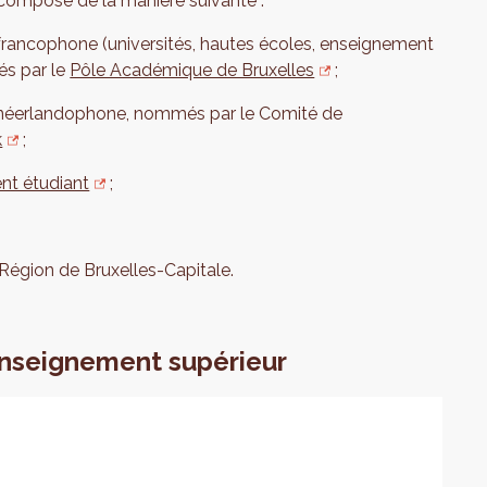
 composé de la manière suivante :
rancophone (universités, hautes écoles, enseignement
és par le
Pôle Académique de Bruxelles
;
 néerlandophone, nommés par le Comité de
k
;
nt étudiant
;
Région de Bruxelles-Capitale.
'enseignement supérieur