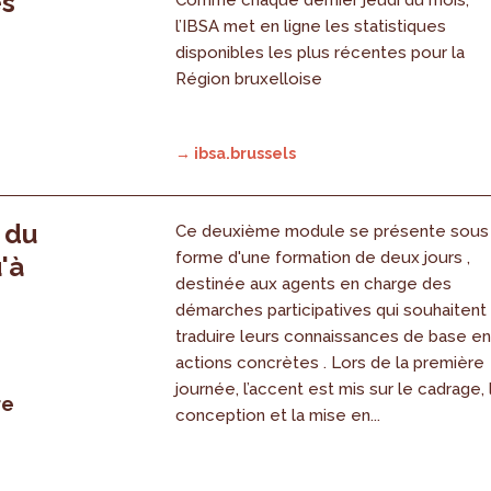
es
Comme chaque dernier jeudi du mois,
l’IBSA met en ligne les statistiques
disponibles les plus récentes pour la
Région bruxelloise
→ ibsa.brussels
, du
Ce deuxième module se présente sous
forme d'une formation de deux jours ,
'à
destinée aux agents en charge des
démarches participatives qui souhaitent
traduire leurs connaissances de base e
actions concrètes . Lors de la première
journée, l’accent est mis sur le cadrage, 
re
conception et la mise en...