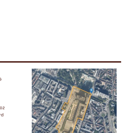
é
-02
rd