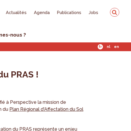
Actualités
Agenda
Publications
Jobs
mes-nous ?
fr
nl
en
du PRAS !
ié à Perspective la mission de
on du
Plan Régional d'Affectation du Sol
ication du PRAS représente un enjeu