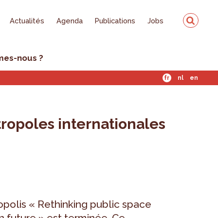
Actualités
Agenda
Publications
Jobs
mes-nous ?
fr
nl
en
ropoles internationales
polis « Rethinking public space
n future » est terminée. Ce