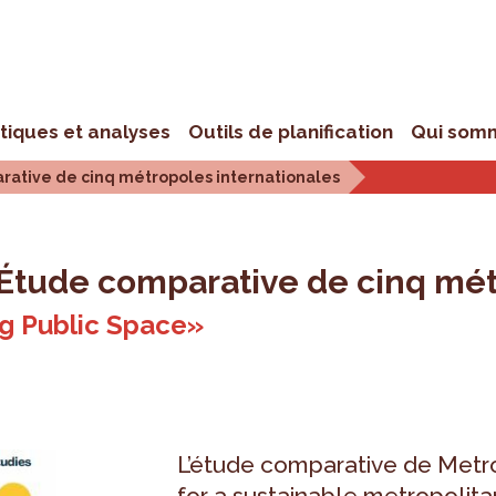
stiques et analyses
Outils de planification
Qui som
arative de cinq métropoles internationales
 Étude comparative de cinq mét
ng Public Space»
L’étude comparative de Metro
for a sustainable metropolita