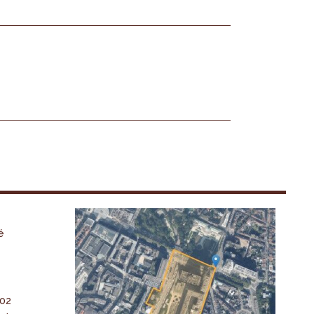
é
-02