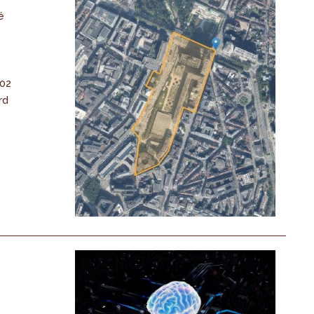
é
-02
rd