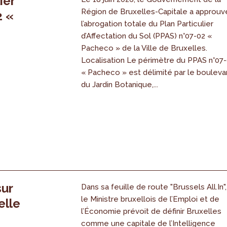
ier
Région de Bruxelles-Capitale a approuv
2 «
l’abrogation totale du Plan Particulier
s
d’Affectation du Sol (PPAS) n°07-02 «
Pacheco » de la Ville de Bruxelles.
Localisation Le périmètre du PPAS n°07
« Pacheco » est délimité par le bouleva
du Jardin Botanique,...
sur
Dans sa feuille de route "Brussels All.In",
le Ministre bruxellois de l’Emploi et de
elle
l’Économie prévoit de définir Bruxelles
comme une capitale de l’Intelligence