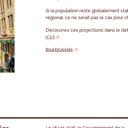
Si la population reste globalement sta
régional, ce ne serait pas le cas pou
Découvrez ces projections dans le dét
n°13
.
ibsa.brussels
Le 18 juin 2026, le Gouvernement de la