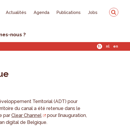
Actualités
Agenda
Publications
Jobs
mes-nous ?
fr
nl
en
que
éveloppement Territorial (ADT) pour
rritoire du canal a été retenue dans le
e par
Clear Channel
pour l’inauguration,
ran digital de Belgique.