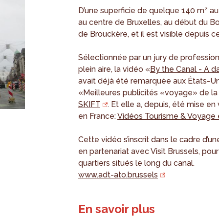
D’une superficie de quelque 140 m² au 
au centre de Bruxelles, au début du B
de Brouckère, et il est visible depuis ce
Sélectionnée par un jury de profession
plein aire, la vidéo «
By the Canal - A d
avait déjà été remarquée aux États-Unis
«Meilleures publicités «voyage» de la
SKIFT
. Et elle a, depuis, été mise e
en France:
Vidéos Tourisme & Voyage e
Cette vidéo s’inscrit dans le cadre d’une
en partenariat avec Visit Brussels, pour
quartiers situés le long du canal.
www.adt-ato.brussels
En savoir plus