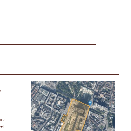
é
-02
rd