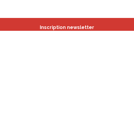
Inscription newsletter
Nos autres sites
IBSA
participation.brussels
Monitoring des Quartiers
CRD
Accrochage scolaire
sport.brussels