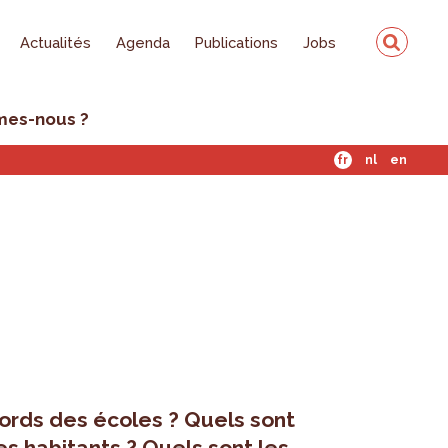
Actualités
Agenda
Publications
Jobs
mes-nous ?
fr
nl
en
bords des écoles ? Quels sont
es habitants ? Quels sont les