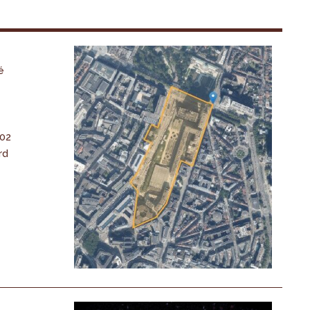
é
-02
rd