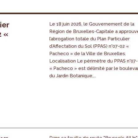
ier
Le 18 juin 2026, le Gouvernement de la
Région de Bruxelles-Capitale a approuv
2 «
l’abrogation totale du Plan Particulier
s
d’Affectation du Sol (PPAS) n°07-02 «
Pacheco » de la Ville de Bruxelles.
Localisation Le périmètre du PPAS n°07
« Pacheco » est délimité par le bouleva
du Jardin Botanique,...
Dans sa feuille de route "Brussels All.In",