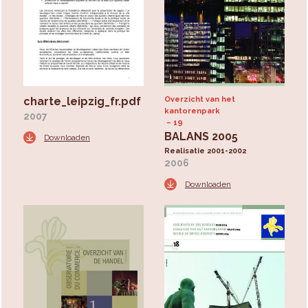
charte_leipzig_fr.pdf
Overzicht van het
kantorenpark
2007
19
BALANS 2005
Downloaden
Realisatie 2001-2002
2006
Downloaden