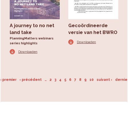
A journey to no net
Gecoördineerde
land take
versie van het BWRO
PlanningMatters webinars
Downloaden
series highlights
Downloaden
« premier
‹ précédent
…
2
3
4
5
6
7
8
9
10
suivant ›
dernie