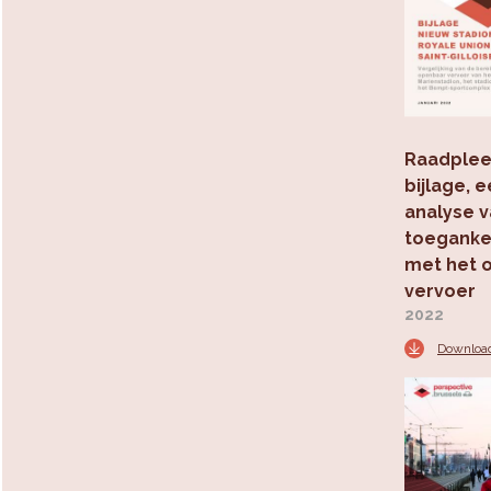
Raadplee
bijlage, 
analyse 
toegankel
met het 
vervoer
2022
Downloa