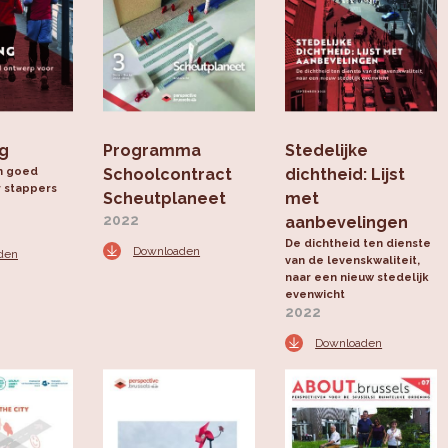
ng
Programma
Stedelijke
n goed
Schoolcontract
dichtheid: Lijst
 stappers
Scheutplaneet
met
2022
aanbevelingen
De dichtheid ten dienste
Downloaden
den
van de levenskwaliteit,
naar een nieuw stedelijk
evenwicht
2022
Downloaden