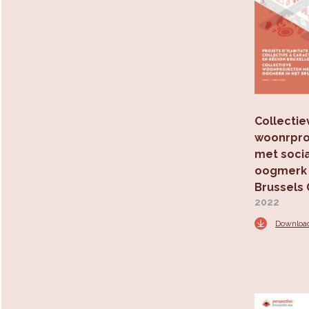
Collectie
woonrpro
met soci
oogmerk 
Brussels
2022
Downloa