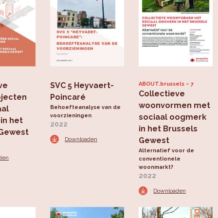
ve
SVC 5 Heyvaert-
ABOUT.brussels
7
Collectieve
jecten
Poincaré
woonvormen met
aal
Behoefteanalyse van de
voorzieningen
sociaal oogmerk
in het
2022
in het Brussels
 Gewest
Downloaden
Gewest
Alternatief voor de
den
conventionele
woonmarkt?
2022
Downloaden