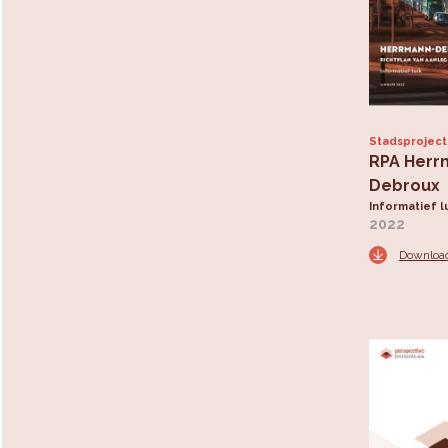
Stadsprojec
RPA Herr
Debroux
Informatief l
2022
Downloa