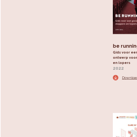
be runni
Gids voor ee
ontwerp voor
en lopers
2022
Downloa