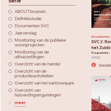
Serie
ABOUT.brussels
Definitiestudie
Documenten SVC
Jaarverslag
Documenten
Monitoring van de publieke
SVC 7: R
woonprojecten
het Zuids
Monitoring van de
Programma -
uithuiszettingen
2023
Overzicht van de handel
Downloa
Overzicht van de
productieactiviteiten
Overzicht van het kantorenpark
Overzicht van
huisvestingsergunningen
meer