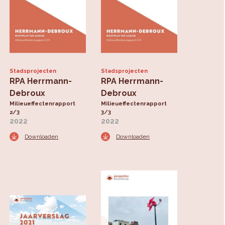
Stadsprojecten
Stadsprojecten
RPA Herrmann-
RPA Herrmann-
Debroux
Debroux
Milieueffectenrapport
Milieueffectenrapport
2/3
3/3
2022
2022
Downloaden
Downloaden