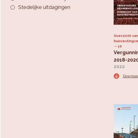
Stedelijke uitdagingen
Overzicht va
huisvestings
10
Vergunni
2018-202
2022
Downloa