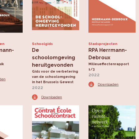
ten
Schoolgids
Stadsprojecten
mann-
De
RPA Herrmann-
schoolomgeving
Debroux
uik
heruitgevonden
Milieueffectenrapport
1/3
Gids voor de verbetering
2022
van de schoolomgeving
den
in het Brussels Gewest
Downloaden
2022
Downloaden