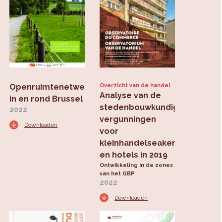
Openruimtenetwerk
Overzicht van de handel
Analyse van de
in en rond Brussel
stedenbouwkundige
2022
vergunningen
Downloaden
voor
kleinhandelseaken
en hotels in 2019
Ontwikkeling in de zones
van het GBP
2022
Downloaden