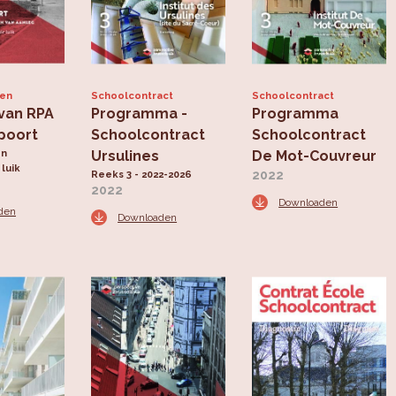
ten
Schoolcontract
Schoolcontract
van RPA
Programma -
Programma
poort
Schoolcontract
Schoolcontract
en
Ursulines
De Mot-Couvreur
luik
2022
Reeks 3 - 2022-2026
2022
Downloaden
den
Downloaden