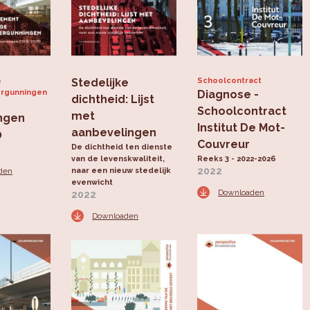
n
Stedelijke
Schoolcontract
ergunningen
Diagnose -
dichtheid: Lijst
Schoolcontract
met
ngen
Institut De Mot-
aanbevelingen
0
Couvreur
De dichtheid ten dienste
van de levenskwaliteit,
Reeks 3 - 2022-2026
2022
den
naar een nieuw stedelijk
evenwicht
Downloaden
2022
Downloaden