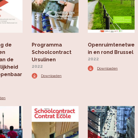
g de
Programma
Openruimtenetwer
een
Schoolcontract
in en rond Brussel
2022
van de
Ursulinen
2022
ijkheid
Downloaden
openbaar
Downloaden
den