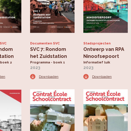
 SVC
Documenten SVC
Stadsprojecten
ondom
SVC 7: Rondom
Ontwerp van RPA
tation
het Zuidstation
Ninoofsepoort
 boek 2
Programma - boek 1
Informatief luik
2023
2023
den
Downloaden
Downloaden