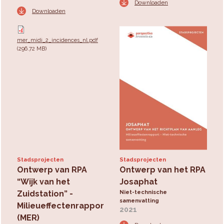
Downloaden
Downloaden
mer_midi_2_incidences_nl.pdf
(296.72 MB)
Stadsprojecten
Stadsprojecten
Ontwerp van RPA
Ontwerp van het RPA
“Wijk van het
Josaphat
Zuidstation” -
Niet-technische
samenvatting
Milieueffectenrapport
2021
(MER)