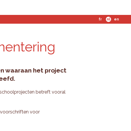
fr
nl
en
men­te­ring
en waaraan het project
eefd.
 schoolprojecten betreft vooral
voorschriften voor