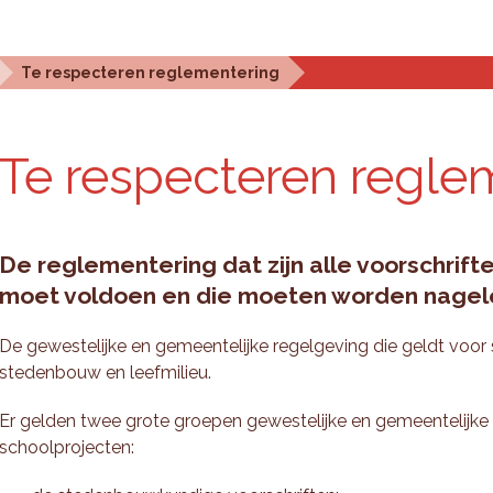
Statistieken en analyse
Planningstools
Over ons
Te respecteren reglementering
Te res­pec­te­ren re­gle­
De reglementering dat zijn alle voorschrift
moet voldoen en die moeten worden nagel
De gewestelijke en gemeentelijke regelgeving die geldt voor
stedenbouw en leefmilieu.
Er gelden twee grote groepen gewestelijke en gemeentelijke 
schoolprojecten: