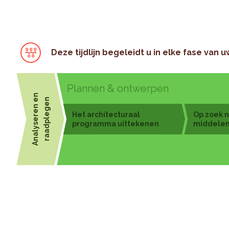
Deze tijdlijn begeleidt u in elke fase van u
Plannen & ontwerpen
A
n
a
l
y
s
e
r
e
n
n
r
a
a
d
p
l
e
g
e
e
n
4