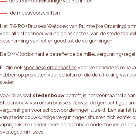
de
stedenbouwkundige voorschriften
;
de
milieuvoorschriften
.
Het BWRO (Brussels Wetboek van Ruimtelijke Ordening) omv
voor alle stedenbouwkundige aspecten, van de stedenbouwk
bescherming van het erfgoed tot de vergunningen.
De OMV (ordonnantie betreffende de milieuvergunning) regel
Er zijn ook
specifieke ordonnanties
voor verscheidene milieu
hebben op projecten voor scholen of die de uitreiking van sp
stellen.
Voor alles wat
stedenbouw
betreft, is het voornaamste a
Stedenbouw van urban.brussels
, waar de gemachtigde a
vergunningen voor schoolvoorzieningen uitreikt. Een aantal f
van stedenbouwkundige vergunningen situeren zich echter o
Zij organiseren onder meer de openbare onderzoeken en de 
overlegcommissies.