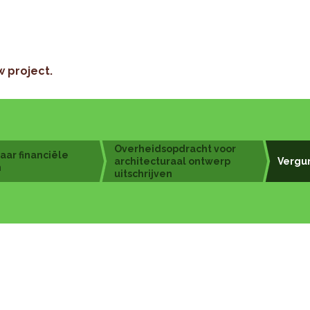
w project.
5
6