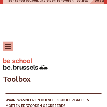
Een school bouwen, uitbreiden, renoveren: Tool Box
De scho
Toolbox
WAAR, WANNEER EN HOEVEEL SCHOOLPLAATSEN
MOETEN ER WORDEN GECREËERD?