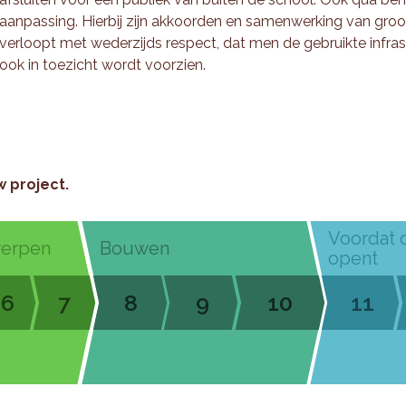
aanpassing. Hierbij zijn akkoorden en samenwerking van groo
verloopt met wederzijds respect, dat men de gebruikte infr
ook in toezicht wordt voorzien.
w project.
Voordat 
werpen
Bouwen
opent
6
7
8
9
10
11