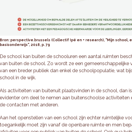
Bron: perspective.brussels (Collectif Ipé en + research), "Mijn school, 
basisonderwijs", 2018, p. 79
De school kan buiten de schooluren een aantal ruimten besch
van buiten de school. Zo wordt ze een gemeenschappelijke vo
van een breder publiek dan enkel de schoolpopulatie, wat bij
school in de wijk.
Als activiteiten van buitenuit plaatsvinden in de school, dan i
evidenter om deel te nemen aan buitenschoolse activiteiten
de contacten met anderen.
Aan het openstellen van een school zijn echter ruimtelijke 
toegankelijk moet zijn vanaf de openbare ruimte en men be
afsluiten voor een publiek van buiten de school. Ook qua be