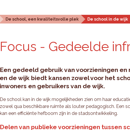
Statistieken en analyse
Planningstools
Over ons
De school, een kwaliteitsvolle plek
De school in de wijk
Focus - Ge­deel­de in­fr
Een gedeeld gebruik van voorzieningen en 
en de wijk biedt kansen zowel voor het scho
inwoners en gebruikers van de wijk.
De school kan in de wijk mogelijkheden zien om haar educati
zowel qua beschikbare ruimte als louter pedagogisch. Een sc
kan een efficiënte hefboom zijn in de stadsontwikkeling.
Delen van publieke voorzieningen tussen sc