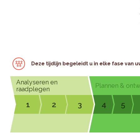
Deze tijdlijn begeleidt u in elke fase van u
Analyseren en
Plannen & ont
raadplegen
1
2
3
4
5