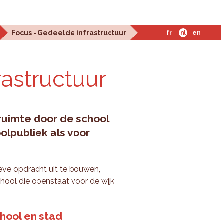
Focus - Gedeelde infrastructuur
fr
nl
en
a­struc­tuur
ruimte door de school
olpubliek als voor
eve opdracht uit te bouwen,
hool die openstaat voor de wijk
hool en stad