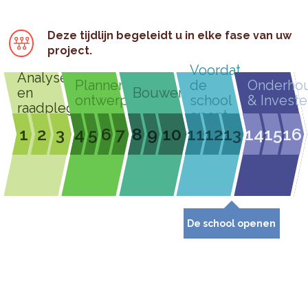
Deze tijdlijn begeleidt u in elke fase van uw
project.
Voordat
Analyseren
Plannen &
de
Onderho
en
Bouwen
ontwerpen
school
& Investe
raadplegen
opent
1
2
3
4
5
6
7
8
9
10
11
12
13
14
15
16
De school openen