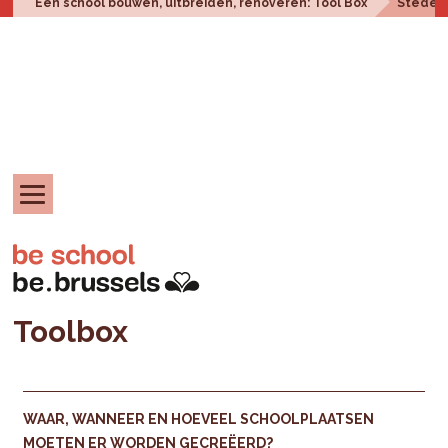
Een school bouwen, uitbreiden, renoveren: Tool Box
Steden
Toolbox
WAAR, WANNEER EN HOEVEEL SCHOOLPLAATSEN
MOETEN ER WORDEN GECREËERD?