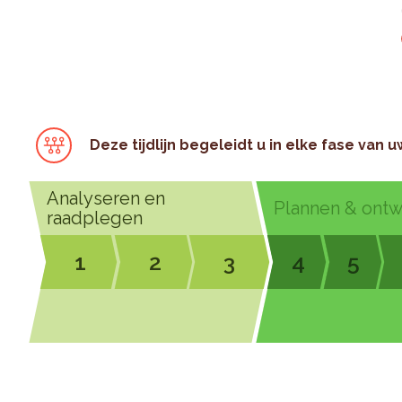
Deze tijdlijn begeleidt u in elke fase van u
Analyseren en
Plannen & ont
raadplegen
1
2
3
4
5