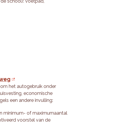
 de school): voetpad,
 weg
t om het autogebruik onder
huisvesting, economische
egels een andere invulling:
 geen minimum- of maximumaantal
tiveerd voorstel van de