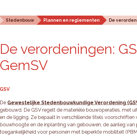
Statistieken en analyse
Planningstools
Over ons
Stedenbouw
Plannen en reglementen
De verorden
De ver­or­de­nin­gen: G
GemSV
GSV
De
Gewestelijke Stedenbouwkundige Verordening (GS
gebouwd. De GSV regelt de materiële bouwoperaties, met u
en de ligging. Ze bepaalt in verschillende titels voorschrift
bouwhoogte en de inplanting van gebouwen, de aanleg van 
toegankelijkheid voor personen met beperkte mobiliteit (PBM