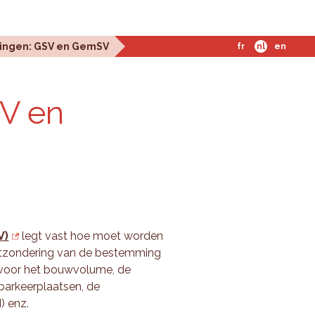
ingen: GSV en GemSV
fr
nl
en
SV en
V)
legt vast hoe moet worden
itzondering van de bestemming
en voor het bouwvolume, de
parkeerplaatsen, de
) enz.