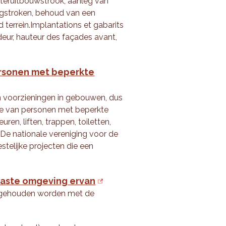
teruitbouwstrook, aanleg van
ingstroken, behoud van een
terrein.Implantations et gabarits
deur, hauteur des façades avant,
ersonen met beperkte
n voorzieningen in gebouwen, dus
e van personen met beperkte
ren, liften, trappen, toiletten,
 De nationale vereniging voor de
telijke projecten die een
naaste omgeving ervan
ng gehouden worden met de