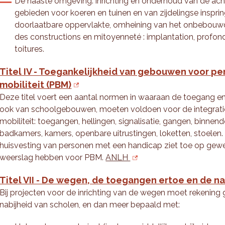
De naaste omgeving: inrichting en onderhoud van de ach
gebieden voor koeren en tuinen en van zijdelingse inspr
doorlaatbare oppervlakte, omheining van het onbebouwd 
des constructions en mitoyenneté : implantation, profon
toitures.
Titel IV - Toegankelijkheid van gebouwen voor p
mobiliteit (PBM)
Deze titel voert een aantal normen in waaraan de toegang e
ook van schoolgebouwen, moeten voldoen voor de integrati
mobiliteit: toegangen, hellingen, signalisatie, gangen, binnendeu
badkamers, kamers, openbare uitrustingen, loketten, stoelen.
huisvesting van personen met een handicap ziet toe op gewes
weerslag hebben voor PBM.
ANLH
Titel VII - De wegen, de toegangen ertoe en de 
Bij projecten voor de inrichting van de wegen moet rekeni
nabijheid van scholen, en dan meer bepaald met: