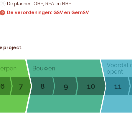
De plannen: GBP, RPA en BBP
De verordeningen: GSV en GemSV
w project.
Voordat 
werpen
Bouwen
opent
6
7
8
9
10
11