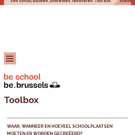
Een school bouwen, uitbreiden, renoveren: Tool Box
Steden
Toolbox
WAAR, WANNEER EN HOEVEEL SCHOOLPLAATSEN
MOETEN ER WORDEN GECREËERD?