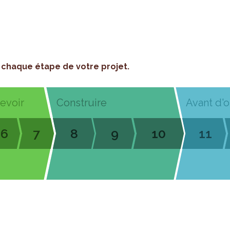
chaque étape de votre projet.
cevoir
Construire
Avant d'o
6
7
8
9
10
11