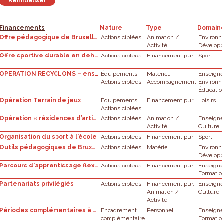
Financements
Nature
Type
Domain
Offre pédagogique de Bruxelles Environnement : Projet interclasse
Actions ciblées
Animation /
Environ
Activité
Dévelop
Offre sportive durable en dehors de toute association sportive
Actions ciblées
Financement pur
Sport
OPERATION RECYCLONS – ensemble pour moins de déchets à l’école
Équipements,
Matériel,
Enseign
Actions ciblées
Accompagnement
Environ
Éducati
Opération Terrain de jeux
Équipements,
Financement pur
Loisirs
Actions ciblées
Opération « résidences d’artistes en milieu scolaire »
Actions ciblées
Animation /
Enseign
Activité
Culture
Organisation du sport à l'école
Actions ciblées
Financement pur
Sport
Outils pédagogiques de Bruxelles Environnement
Actions ciblées
Matériel
Environ
Dévelop
Parcours d'apprentissage flexibles : appel à projets
Actions ciblées
Financement pur
Enseign
Formati
Partenariats privilégiés
Actions ciblées
Financement pur,
Enseign
Animation /
Culture
Activité
Périodes complémentaires à attribuer pour l’année scolaire
Encadrement
Personnel
Enseign
complémentaire
Formati