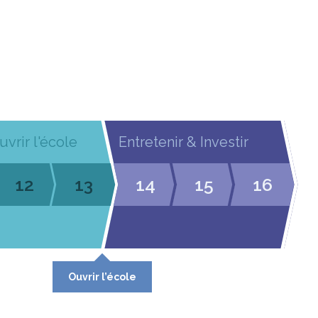
uvrir l'école
Entretenir & Investir
12
13
14
15
16
Ouvrir l’école