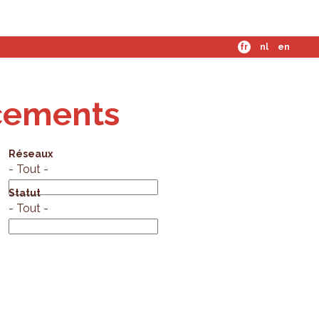
mes-nous ?
fr
nl
en
ncements
Réseaux
- Tout -
Statut
- Tout -