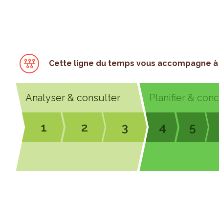
Cette ligne du temps vous accompagne à 
Analyser & consulter
Planifier & con
1
2
3
4
5