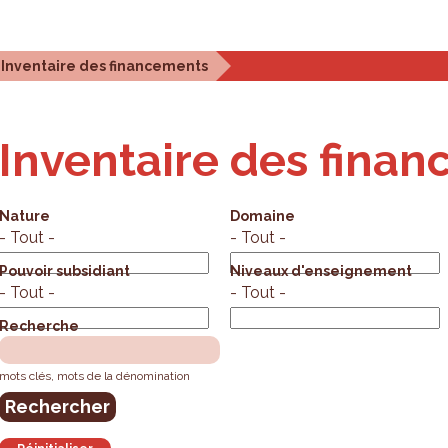
stiques et analyses
Outils de planification
Qui som
Inventaire des financements
Inventaire des fina
Nature
Domaine
- Tout -
- Tout -
Pouvoir subsidiant
Niveaux d'enseignement
- Tout -
- Tout -
Recherche
mots clés, mots de la dénomination