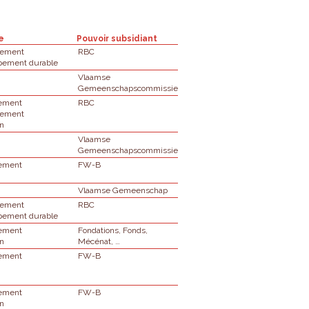
e
Pouvoir subsidiant
nement
RBC
pement durable
Vlaamse
Gemeenschapscommissie
ement
RBC
nement
on
Vlaamse
Gemeenschapscommissie
ement
FW-B
Vlaamse Gemeenschap
nement
RBC
pement durable
ement
Fondations, Fonds,
on
Mécénat, …
ement
FW-B
ement
FW-B
on