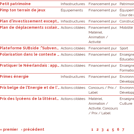
Petit patrimoine
Infrastructures
Financement pur
Patrimoi
Pimp ton terrain de jeux
Équipements
Financement pur
Équipe
Cour de 
Plan d'investissement exceptionnel - Premier appel à projets
Infrastructures
Financement pur
Constru
Plan de déplacements scolaires (PDS)
Actions ciblées
Financement pur,
Mobilité
Matériel,
Animation /
Activité
Plateforme SUBside :"Subventions ADEPS pour l'action sportive locale"
Actions ciblées
Financement pur
Sport
Polarisation dans le contexte scolaire
Actions ciblées
Financement pur
Enseign
Éducati
Pratiquer le Néerlandais : appel à projet
Actions ciblées
Financement pur
Enseign
Formati
Primes énergie
Infrastructures
Financement pur
Environ
Dévelop
Prix belge de l'Energie et de l'Environnement
Actions ciblées
Concours / Prix /
Environ
Label
Dévelop
Prix des lycéens de la littérature
Actions ciblées
Matériel,
Enseign
Animation /
Culture
Activité, Concours
/ Prix / Label
« premier
‹ précédent
1
2
3
4
5
6
7