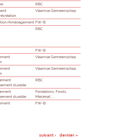
ne
RBC
ment
Vlaamse Gemeenschap
récréation
ction/Aménagement
FW-B
RBC
FW-B
ement
Vlaamse Gemeenschap
on
ement
Vlaamse Gemeenschap
on
nement
RBC
pement durable
nement
Fondations, Fonds,
pement durable
Mécénat, …
ement
FW-B
suivant ›
dernier »