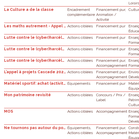
Loisir
La Culture a de la classe
Encadrement
Financement pur,
Cultu
complémentaire
Animation /
Activité
Les maths autrement - Appel à projet STEM
Actions ciblées
Financement pur
Ensei
Éduca
Lutte contre le (cyber)harcèlement - Formation à la médiation par les pairs et/ou à lagestion de conflits - niveau primaire et secondaire
Actions ciblées
Financement pur
Ensei
Forma
Lutte contre le (cyber)harcèlement - Organisation d’une activité de sensibilisation ou de prévention autour de la question du (cyber) harcèlement - niveau primaire et secondaire
Actions ciblées
Financement pur
Ensei
Forma
Lutte contre le (cyber)harcèlement - Soutien pour la mobilisation des élèves dans lalutte contre le (cyber)harcèlement dans l’enseignement secondaire
Actions ciblées
Financement pur,
Ensei
Accompagnement
Forma
L’appel à projets Cascade 2023-25: Appel à projets en faveur de la participation des jeunes de 14 à 25 ans à des projets de transition en Région de Bruxelles-Capitale
Actions ciblées
Financement pur,
Envir
Accompagnement
Dével
Matériel sportif: achat (activités de psychomotricité)
Équipements
Financement pur
Matér
Équi
Mon patrimoine revisité
Actions ciblées
Concours / Prix /
Ensei
Label
Patri
Cultu
MOS
Actions ciblées
Accompagnement
Ensei
Forma
Dével
Ne tournons pas autour du pot ! - Ecoles fondamentales
Équipements,
Financement pur,
Const
Actions ciblées
Accompagnement
Matér
Équi