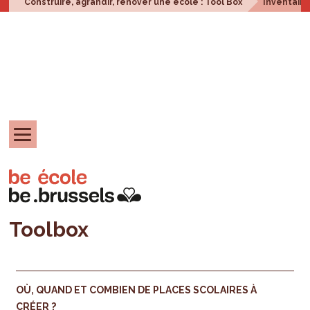
Construire, agrandir, rénover une école : Tool Box
Inventair
Toolbox
OÙ, QUAND ET COMBIEN DE PLACES SCOLAIRES À
CRÉER ?