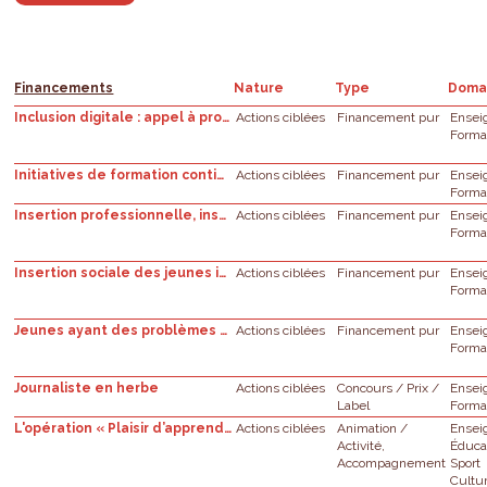
Financements
Nature
Type
Doma
Inclusion digitale : appel à projets
Actions ciblées
Financement pur
Ensei
Forma
Initiatives de formation continue
Actions ciblées
Financement pur
Ensei
Forma
Insertion professionnelle, insertion citoyenne et enseignement supérieur
Actions ciblées
Financement pur
Ensei
Forma
Insertion sociale des jeunes issus de milieux précaires : appel à projets
Actions ciblées
Financement pur
Ensei
Forma
Jeunes ayant des problèmes psychologiques : initiatives locales
Actions ciblées
Financement pur
Ensei
Forma
Journaliste en herbe
Actions ciblées
Concours / Prix /
Ensei
Label
Forma
L'opération « Plaisir d’apprendre » de la FWB
Actions ciblées
Animation /
Ensei
Activité,
Éduca
Accompagnement
Sport
Cultu