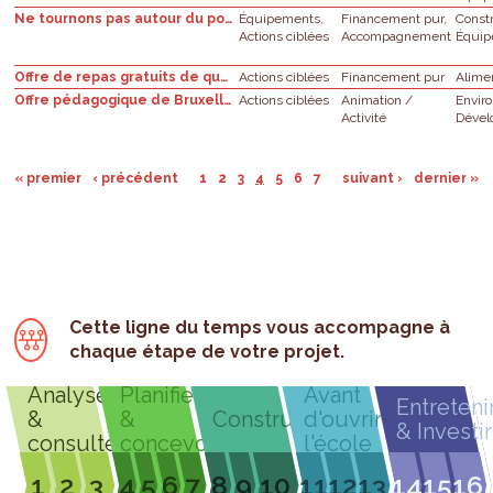
Ne tournons pas autour du pot - Ecoles secondaires
Équipements,
Financement pur,
Const
Actions ciblées
Accompagnement
Équi
Offre de repas gratuits de qualité nutritionnelle à base de produits locaux
Actions ciblées
Financement pur
Alime
Offre pédagogique de Bruxelles Environnement : Projet de classe
Actions ciblées
Animation /
Envir
Activité
Dével
« premier
‹ précédent
1
2
3
4
5
6
7
suivant ›
dernier »
Cette ligne du temps vous accompagne à
chaque étape de votre projet.
Analyser
Planifier
Avant
Entreteni
&
&
Construire
d'ouvrir
& Investir
consulter
concevoir
l'école
1
2
3
4
5
6
7
8
9
10
11
12
13
14
15
16