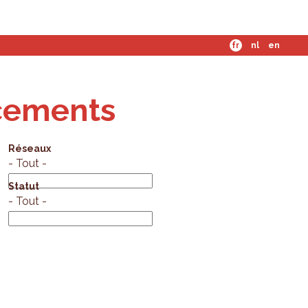
mes-nous ?
fr
nl
en
ncements
Réseaux
- Tout -
Statut
- Tout -