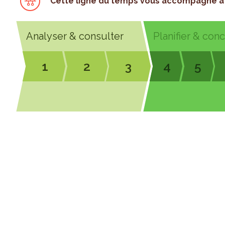
Cette ligne du temps vous accompagne à 
Analyser & consulter
Planifier & con
1
2
3
4
5