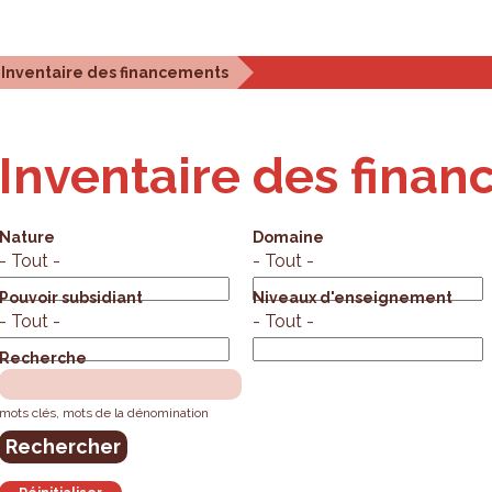
stiques et analyses
Outils de planification
Qui som
Inventaire des financements
Inventaire des fina
Nature
Domaine
- Tout -
- Tout -
Pouvoir subsidiant
Niveaux d'enseignement
- Tout -
- Tout -
Recherche
mots clés, mots de la dénomination