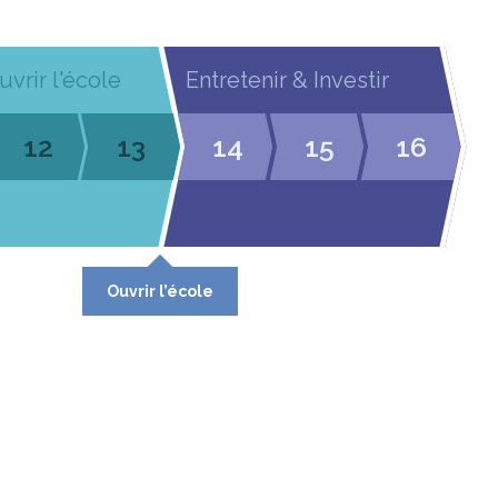
uvrir l'école
Entretenir & Investir
12
13
14
15
16
Ouvrir l’école