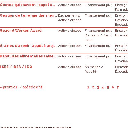
Gestes qui sauvent : appel à projets
Actions ciblées
Financement pur
Enseig
Formati
Gestion de l'énergie dans les écoles
Équipements,
Financement pur
Enviro
Actions ciblées
Dévelop
Éducati
Gezond Werken Award
Actions ciblées
Financement pur,
Enseig
Concours / Prix /
Formati
Label
Graines d’avenir : appel à projets
Actions ciblées
Financement pur
Enseig
Éducati
Habitudes alimentaires saines et exercices physique en suffisance : appel à projets
Actions ciblées
Financement pur
Enviro
Dévelop
I SEE / IDEA / I DO
Actions ciblées
Animation /
Formati
Activité
Éducati
« premier
‹ précédent
1
2
3
4
5
6
7