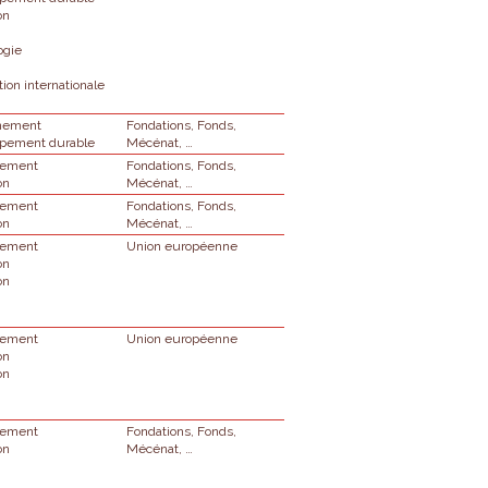
on
ogie
ion internationale
nnement
Fondations, Fonds,
pement durable
Mécénat, …
nement
Fondations, Fonds,
on
Mécénat, …
nement
Fondations, Fonds,
on
Mécénat, …
nement
Union européenne
on
on
nement
Union européenne
on
on
nement
Fondations, Fonds,
on
Mécénat, …