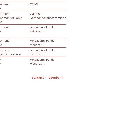
nement
FW-B
on
nnement
Vlaamse
pement durable
Gemeenschapscommissie
on
nement
Fondations, Fonds,
on
Mécénat, …
nement
Fondations, Fonds,
on
Mécénat, …
nnement
Fondations, Fonds,
pement durable
Mécénat, …
on
Fondations, Fonds,
on
Mécénat, …
suivant ›
dernier »