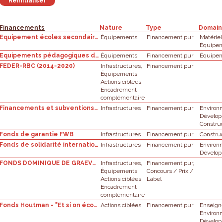
Financements
Nature
Type
Domai
Equipement écoles secondaires
Équipements
Financement pur
Matérie
Équipe
Equipements pédagogiques de pointe de l'enseignement qualifiant: appel à projets
Équipements
Financement pur
Équipe
FEDER-RBC (2014-2020)
Infrastructures,
Financement pur
Équipements,
Actions ciblées,
Encadrement
complémentaire
Financements et subventions exceptionnels dans la cadre du plan de relance NextGeneration EU pour la transition énergétique des bâtiments scolaires
Infrastructures
Financement pur
Enviro
Dévelop
Constr
Fonds de garantie FWB
Infrastructures
Financement pur
Constr
Fonds de solidarité internationale : Appel à projets
Infrastructures
Financement pur
Enviro
Dévelop
FONDS DOMINIQUE DE GRAEVE - 2022 - Sécurité des enfants (0-12 ans) dans la circulation
Infrastructures,
Financement pur,
Équipements,
Concours / Prix /
Actions ciblées,
Label
Encadrement
complémentaire
Fonds Houtman - "Et si on écoutait les enfants?"
Actions ciblées
Financement pur
Enseig
Enviro
Dévelop