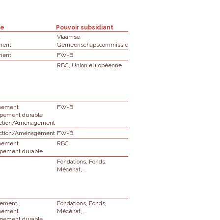
ne
Pouvoir subsidiant
l
Vlaamse
ment
Gemeenschapscommissie
ment
FW-B
RBC, Union européenne
nnement
FW-B
pement durable
uction/Aménagement
uction/Aménagement
FW-B
nnement
RBC
pement durable
Fondations, Fonds,
Mécénat, …
nement
Fondations, Fonds,
nnement
Mécénat, …
pement durable