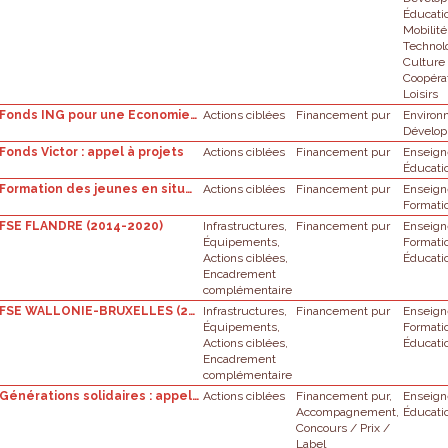
Éducati
Mobilité
Technol
Culture
Coopérat
Loisirs
Fonds ING pour une Economie plus Circulaire
Actions ciblées
Financement pur
Enviro
Dévelop
Fonds Victor : appel à projets
Actions ciblées
Financement pur
Enseig
Éducati
Formation des jeunes en situation difficile
Actions ciblées
Financement pur
Enseig
Formati
FSE FLANDRE (2014-2020)
Infrastructures,
Financement pur
Enseig
Équipements,
Formati
Actions ciblées,
Éducati
Encadrement
complémentaire
FSE WALLONIE-BRUXELLES (2014-2020)
Infrastructures,
Financement pur
Enseig
Équipements,
Formati
Actions ciblées,
Éducati
Encadrement
complémentaire
Générations solidaires : appel à projets
Actions ciblées
Financement pur,
Enseig
Accompagnement,
Éducati
Concours / Prix /
Label