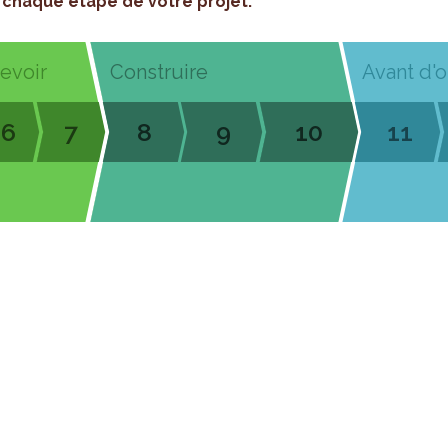
chaque étape de votre projet.
cevoir
Construire
Avant d'o
6
7
8
9
10
11