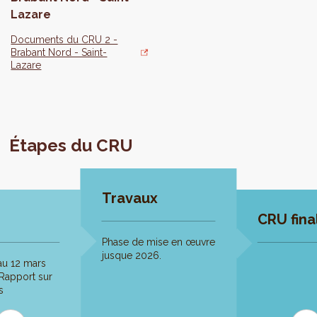
Lazare
Documents du CRU 2 -
Brabant Nord - Saint-
Lazare
Étapes du CRU
Travaux
CRU fina
Phase de mise en œuvre
jusque 2026.
 au 12 mars
Rapport sur
s