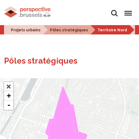
Rechercher
Menu
Projets urbains
Pôles stratégiques
Territoire Nord
C
Pôles stra­té­giques
+
-