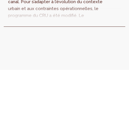
canal. Pour s’adapter à l’évolution du contexte
urbain et aux contraintes opérationnelles, le
programme du CRU a été modifié. Le
programme d’un CRU repose sur des...