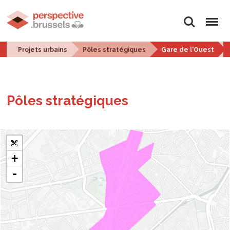
Rechercher
Menu
Projets urbains
Pôles stratégiques
Gare de l'Ouest
Pôles stra­té­giques
+
-