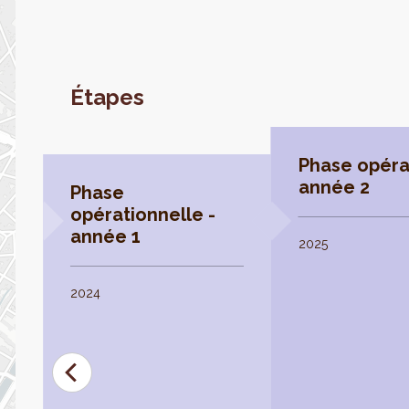
Étapes
Phase opéra
année 2
Phase
opérationnelle -
année 1
2025
at
st
tit
2024
r
.,