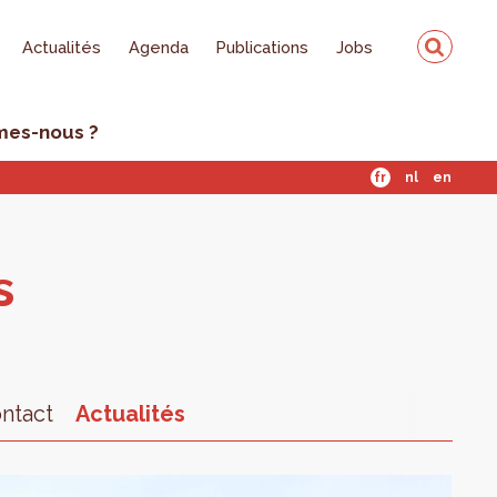
Actualités
Agenda
Publications
Jobs
mes-nous ?
fr
nl
en
s
ntact
Actualités