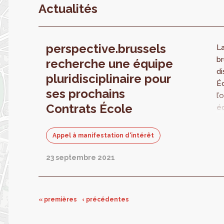
Actualités
perspective.brussels
L
br
recherche une équipe
di
pluridisciplinaire pour
Éc
ses prochains
l’
Contrats École
éc
et
me
Appel à manifestation d'intérêt
ur
En
23 septembre 2021
Ré
ap
p
« premières
‹ précédentes
Co
De