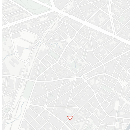
Contrat École
Phase d'étude
sélectionné
La phase d’étude du Contr
École La Rose des vents e
En
2021
, le Gouvernement
réalisée en
2023
. Elle abou
de la Région de Bruxelles-
à la réalisation d’un
Capitale sélectionne 3
programme d’actions et
Contrats École pour la série
d’investissements à réalise
4 (2023-2027) dont le
sur 4 ans.
Contrat École La Rose des
vents à Molenbeek-Saint-
Cette phase d’étude est
Jean.
menée par les bureaux Act