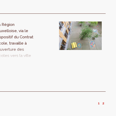
a Région
uxelloise, via le
spositif du Contrat
ole, travaille à
ouverture des
oles vers la ville
 veille à une
illeure intégration
baine des écoles.
 avril 2021, la
gion a lancé un
pel à candidatures
our de nouveaux
1
2
ntrats Écoles .
s contrats qui