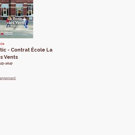
ole
ic - Contrat École La
s Vents
023-2027
hargement