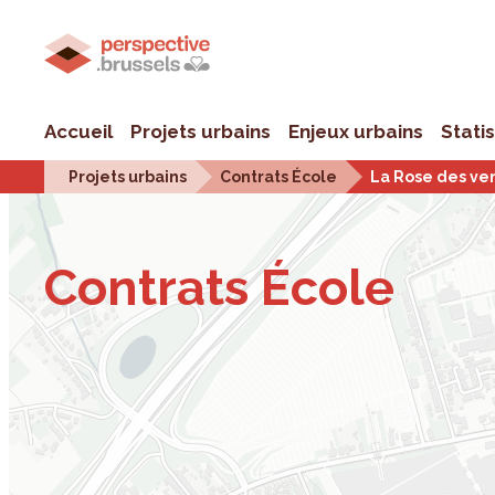
Accueil
Projets urbains
Enjeux urbains
Stati
Projets urbains
Contrats École
La Rose des ve
Contrats École