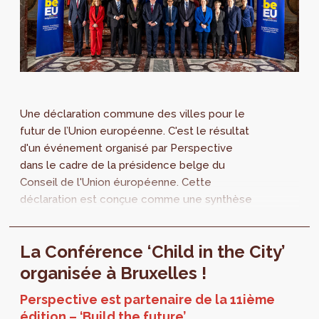
Une déclaration commune des villes pour le
futur de l’Union européenne. C'est le résultat
d'un événement organisé par Perspective
dans le cadre de la présidence belge du
Conseil de l'Union éuropéenne. Cette
déclaration est conçue comme une synthèse
des grands enjeux auxquels les villes
européennes sont confrontées et des outils
La Conférence ‘Child in the City’
dont elles ont besoin pour agir. À ce jour 36
maires et vice-maires issus de 19 pays
organisée à Bruxelles !
européens ont déjà signé !
Perspective est partenaire de la 11ième
édition – ‘Build the future’