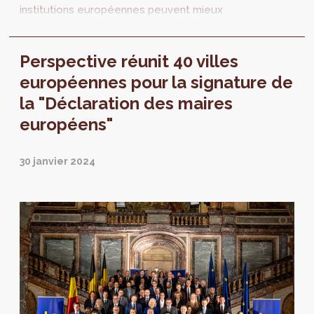
institutions européennes peuvent mieux
associer les villes et les planificateurs à
l’élaboration et l’implémentation de ces
Perspective réunit 40 villes
politiques et règlementations européennes.
européennes pour la signature de
la "Déclaration des maires
européens"
30 janvier 2024