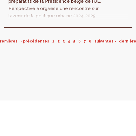
préparatifs de la Présidence belge de l’UE,
Perspective a organisé une rencontre sur
l’avenir de la politique urbaine 2024-2029.
premières
‹ précédentes
1
2
3
4
5
6
7
8
suivantes ›
dernière