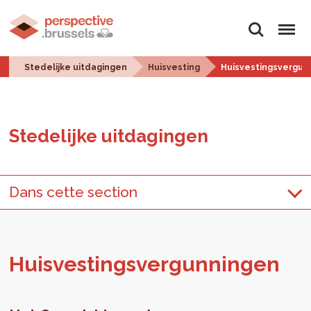
Zoeken
Menu
Stedelijke uitdagingen
Huisvesting
Huisvestingsvergun
Ste­de­lij­ke uit­da­gin­gen
Dans cette section
Huis­ves­tings­ver­gun­nin­gen