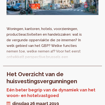
Woningen, kantoren, hotels, voorzieningen,
productieactiviteiten en handelszaken: wat is
de vergunde oppervlakte die ze innemen? In
welk gebied van het GBP? Welke functies
nemen toe, welke nemen af? Voor het eerst
ontwikkelt perspective.brussels een
transversaal beeld van alle
stedenbouwkundige vergunningen die werden
Het Overzicht van de
goedgekeurd in 2018 en 2019.
huisvestingsvergunningen
Eén beter begrip van de dynamiek van het
woon- en hotelvastgoed
dinsdag 26 maart 2019