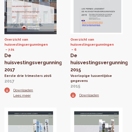
Overzicht van
Overzicht van
huisvestingsergunningen
huisvestingsergunningen
7.01
6
De
De
huisvestingsvergunningen
huisvestingsvergunninge
2017
2015
Eerste drie trimesters 2016
Voorlopige tussentijdse
2017
gegevens
2015
Downloaden
Downloaden
Lees meer