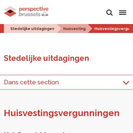
Zoeken
Menu
Stedelijke uitdagingen
Huisvesting
Huisvestingsvergun
Ste­de­lij­ke uit­da­gin­gen
Dans cette section
Huis­ves­tings­ver­gun­nin­gen