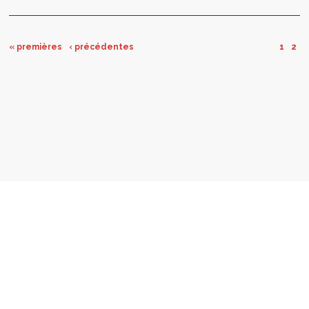
« premières
‹ précédentes
1
2