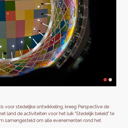
 is voor stedelijke ontwikkeling, kreeg Perspective de
land de activiteiten voor het luik "Stedelijk beleid" te
team samengesteld om alle evenementen rond het