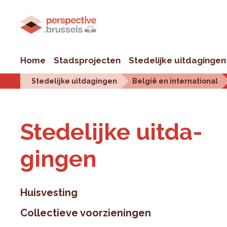
Home
Stadsprojecten
Stedelijke uitdagingen
Stedelijke uitdagingen
België en international
Ste­de­lij­ke uit­da­
gin­gen
Huisvesting
Collectieve voorzieningen