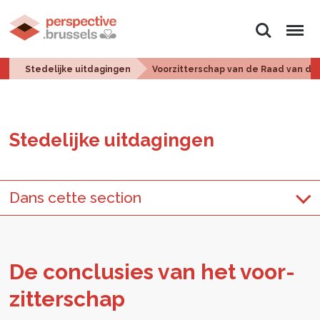
Zoeken
Menu
Stedelijke uitdagingen
Voorzitterschap van de Raad van de
Ste­de­lij­ke uit­da­gin­gen
Dans cette section
De con­clu­sies van het voor­
zit­ter­schap