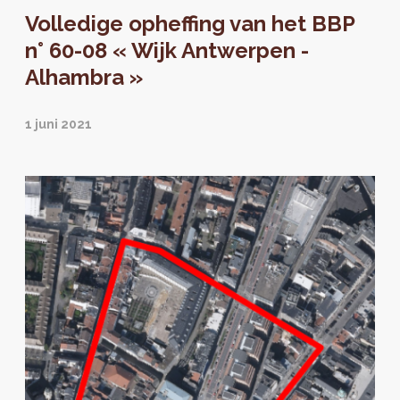
intermediair tussen de gemeenten en de
Volledige opheffing van het BBP
regering van het Brussels Hoofdstedelijk
Gewest brengt perspective.brussels een
n° 60-08 « Wijk Antwerpen -
eerste praktische gids voor de BBP's uit.
Alhambra »
1 juni 2021