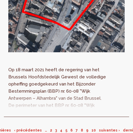
Op 18 maart 2021 heeft de regering van het
Brussels Hoofdstedelijk Gewest de volledige
opheffing goedgekeurd van het Bijzonder
Bestemmingsplan (BBP) nr. 60-08 "Wijk
Antwerpen – Alhambra" van de Stad Brussel.
De perimeter van het BBP nr. 60-08 "Wijk
Antwerpen – Alhambra" , goedgekeurd bij
besluit...
mières
‹ précédentes
…
2
3
4
5
6
7
8
9
10
suivantes ›
derni