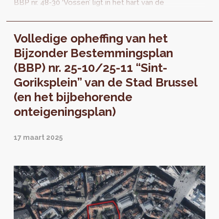
BBP nr. 48-30 ‘Vossen’ ligt in het hart van de
Marollenwijk. Het omvat een deel van het
huizenblok...
Volledige opheffing van het
Bijzonder Bestemmingsplan
(BBP) nr. 25-10/25-11 “Sint-
Goriksplein” van de Stad Brussel
(en het bijbehorende
onteigeningsplan)
17 maart 2025