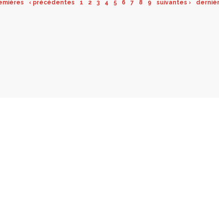
emières
‹ précédentes
1
2
3
4
5
6
7
8
9
suivantes ›
derniè