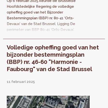
Op 6 februari 2025 keurde de Brusselse
Hoofdstedelijke Regering de volledige
opheffing goed van het Bijzonder
Bestemmingsplan (BBP) nr. 80-41 ‘Orts-
Devaux’ van de Stad Brussel. Ligging De
perimeter van BBP 80-41 ‘Orts-Devaux’,
goedgekeurd bij koninklijk besluit van 9 juli
1998, ligt in het zuiden...
Volledige opheffing goed van het
bijzonder bestemmingsplan
(BBP) nr. 46-60 "Harmonie -
Faubourg" van de Stad Brussel
11 februari 2025