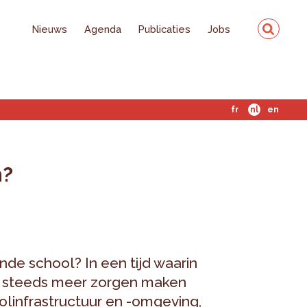
Nieuws
Agenda
Publicaties
Jobs
fr
nl
en
n?
de school? In een tijd waarin
ch steeds meer zorgen maken
olinfrastructuur en -omgeving,