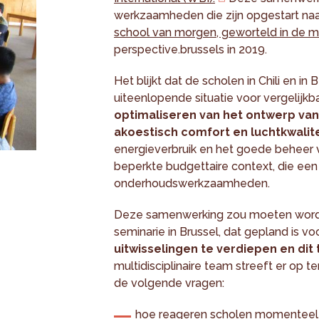
werkzaamheden die zijn opgestart naa
school van morgen, geworteld in de ma
perspective.brussels in 2019.
Het blijkt dat de scholen in Chili en i
uiteenlopende situatie voor vergelijkb
optimaliseren van het ontwerp van 
akoestisch comfort en luchtkwalite
energieverbruik en het goede beheer v
beperkte budgettaire context, die een
onderhoudswerkzaamheden.
Deze samenwerking zou moeten worden
seminarie in Brussel, dat gepland is 
uitwisselingen te verdiepen en dit
multidisciplinaire team streeft er op 
de volgende vragen:
hoe reageren scholen momenteel 