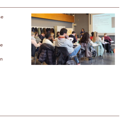
se
de
in