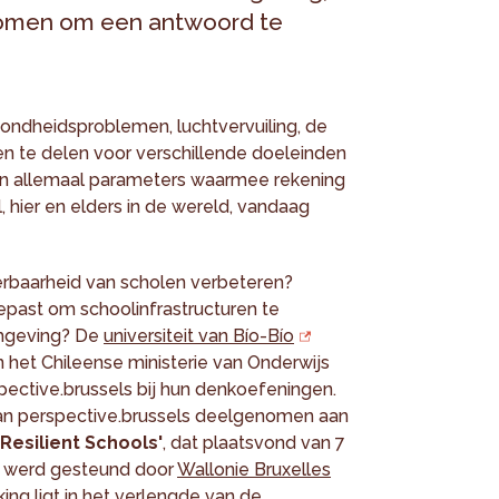
omen om een antwoord te
ndheidsproblemen, luchtvervuiling, de
n te delen voor verschillende doeleinden
 zijn allemaal parameters waarmee rekening
ier en elders in de wereld, vandaag
rbaarheid van scholen verbeteren?
past om schoolinfrastructuren te
omgeving? De
universiteit van Bío-Bío
 het Chileense ministerie van Onderwijs
ective.brussels bij hun denkoefeningen.
 van perspective.brussels deelgenomen aan
Resilient Schools'
, dat plaatsvond van 7
rie werd gesteund door
Wallonie Bruxelles
g ligt in het verlengde van de