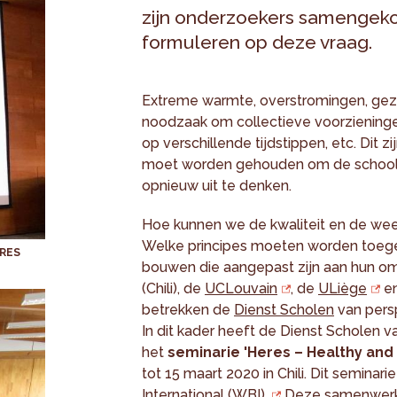
zijn onderzoekers samengek
formuleren op deze vraag.
Extreme warmte, overstromingen, gezo
noodzaak om collectieve voorzieninge
op verschillende tijdstippen, etc. Dit
moet worden gehouden om de school, h
opnieuw uit te denken.
Hoe kunnen we de kwaliteit en de wee
Welke principes moeten worden toege
ERES
bouwen die aangepast zijn aan hun 
(Chili), de
UCLouvain
, de
ULiège
en
betrekken de
Dienst Scholen
van persp
In dit kader heeft de Dienst Scholen
het
seminarie 'Heres – Healthy and 
tot 15 maart 2020 in Chili. Dit semina
International (WBI).
Deze samenwerkin