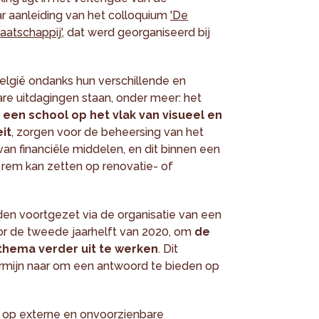
r aanleiding van het colloquium
'De
atschappij',
dat werd georganiseerd bij
n België ondanks hun verschillende en
are uitdagingen staan, onder meer: het
een school op het vlak van visueel en
it
, zorgen voor de beheersing van het
an financiële middelen, en dit binnen een
 rem kan zetten op renovatie- of
 voortgezet via de organisatie van een
voor de tweede jaarhelft van 2020, om
de
 thema verder uit te werken
. Dit
termijn naar om een antwoord te bieden op
op externe en onvoorzienbare