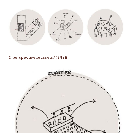
© perspective.brussels/51N4E