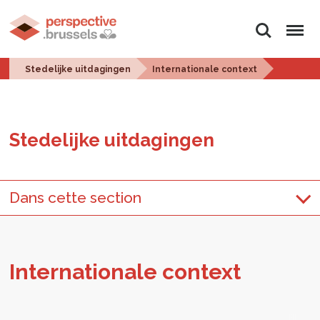
Zoeken
Menu
Stedelijke uitdagingen
Internationale context
Ste­de­lij­ke uit­da­gin­gen
Dans cette section
In­ter­na­ti­o­na­le con­text