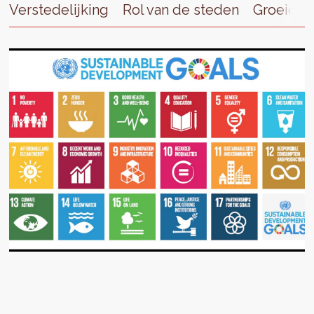
Verstedelijking
Rol van de steden
Groeiend