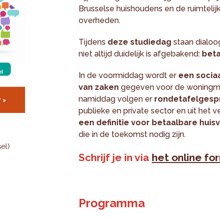
Brusselse huishoudens en de ruimtelij
overheden.
Tijdens
deze studiedag
staan dialoog
niet altijd duidelijk is afgebakend:
beta
In de voormiddag wordt er
een socia
van zaken
gegeven voor de woningmark
namiddag volgen er
rondetafelgesp
publieke en private sector en uit het 
een definitie voor betaalbare huis
die in de toekomst nodig zijn.
el)
Schrijf je in via
het online fo
Programma