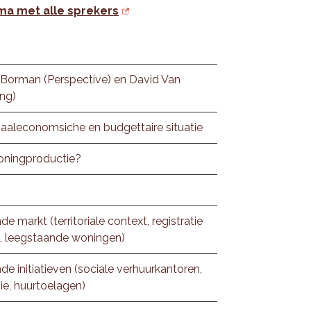
ma met alle sprekers
e Borman (Perspective) en David Van
ing)
iaaleconomsiche en budgettaire situatie
oningproductie?
 markt (territoriale context, registratie
, leegstaande woningen)
e initiatieven (sociale verhuurkantoren,
ie, huurtoelagen)