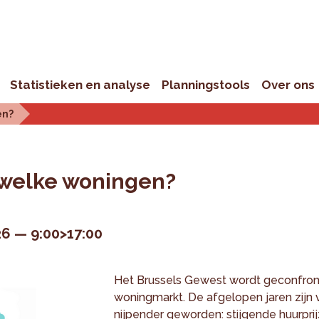
Statistieken en analyse
Planningstools
Over ons
en?
 welke woningen?
n
26
9:00>17:00
Het Brussels Gewest wordt geconfro
woningmarkt. De afgelopen jaren zijn 
nijpender geworden: stijgende huurpr