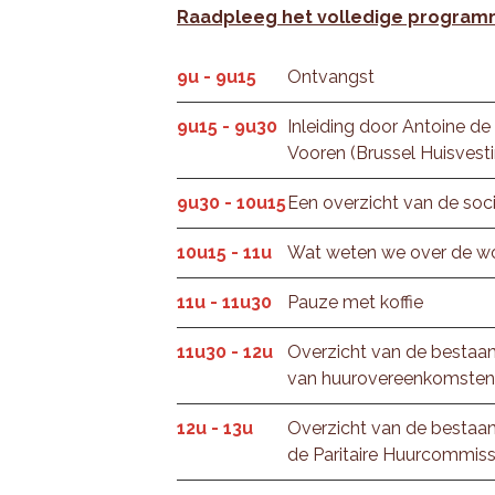
Raadpleeg het volledige program
9u - 9u15
Ontvangst
9u15 - 9u30
Inleiding door Antoine d
Vooren (Brussel Huisvest
9u30 - 10u15
Een overzicht van de soc
10u15 - 11u
Wat weten we over de w
11u - 11u30
Pauze met koffie
11u30 - 12u
Overzicht van de bestaande
van huurovereenkomsten
12u - 13u
Overzicht van de bestaand
de Paritaire Huurcommiss