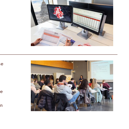
se
de
in