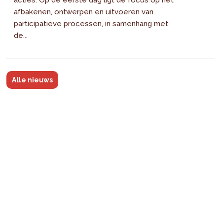
acties. Op de eerste dag ligt de focus op het
afbakenen, ontwerpen en uitvoeren van
participatieve processen, in samenhang met
de...
Alle nieuws