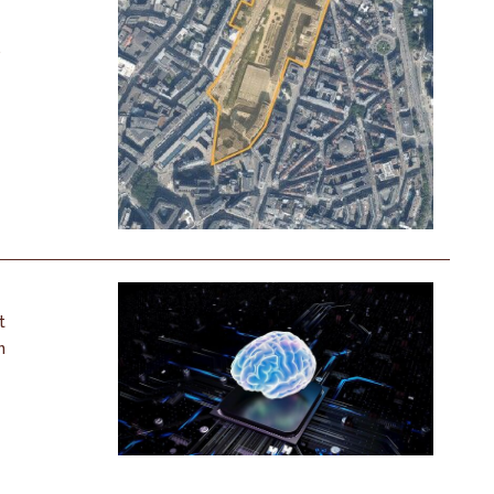
,
t
n