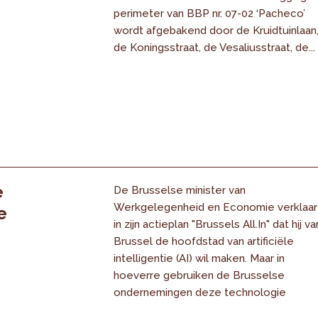
perimeter van BBP nr. 07-02 ‘Pacheco’
wordt afgebakend door de Kruidtuinlaan
de Koningsstraat, de Vesaliusstraat, de...
e
De Brusselse minister van
Werkgelegenheid en Economie verklaar
e
in zijn actieplan "Brussels All.In" dat hij va
Brussel de hoofdstad van artificiële
intelligentie (AI) wil maken. Maar in
hoeverre gebruiken de Brusselse
ondernemingen deze technologie