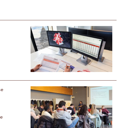
se
de