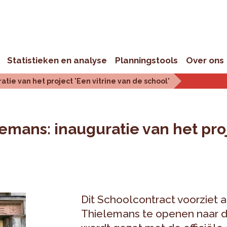
Statistieken en analyse
Planningstools
Over ons
tie van het project 'Een vitrine van de school'
emans: inauguratie van het proj
Dit Schoolcontract voorziet 
Thielemans te openen naar de