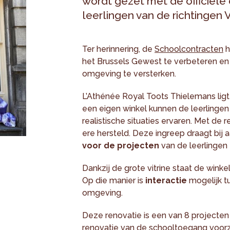
wordt gezet met de officiële
leerlingen van de richtingen 
Ter herinnering, de
Schoolcontracten
h
het Brussels Gewest te verbeteren en 
omgeving te versterken.
L’Athénée Royal Toots Thielemans ligt
een eigen winkel kunnen de leerlingen
realistische situaties ervaren. Met de r
ere hersteld. Deze ingreep draagt bij 
voor de projecten
van de leerlingen
Dankzij de grote vitrine staat de winkel l
Op die manier is
interactie
mogelijk tu
omgeving.
Deze renovatie is een van 8 projecten
renovatie van de schooltoegang voorzie