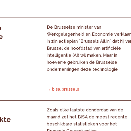
e
De Brusselse minister van
Werkgelegenheid en Economie verklaar
e
in zijn actieplan "Brussels All.In" dat hij va
Brussel de hoofdstad van artificiële
intelligentie (AI) wil maken. Maar in
hoeverre gebruiken de Brusselse
ondernemingen deze technologie
→ bisa.brussels
Zoals elke laatste donderdag van de
maand zet het BISA de meest recente
rkte
beschikbare statistieken voor het
Brussels Gewest online