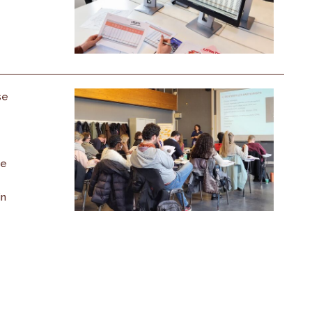
se
de
in