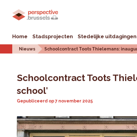
Home
Stadsprojecten
Stedelijke uitdagingen
Nieuws
Schoolcontract Toots Thielemans: inaugura
Schoolcontract Toots Thiel
school'
Gepubliceerd op
7 november 2025