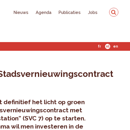
Nieuws
Agenda
Publicaties
Jobs
fr
nl
en
 Stadsvernieuwingscontract
definitief het licht op groen
svernieuwingscontract met
tion” (SVC 7) op te starten.
a wil men investeren in de