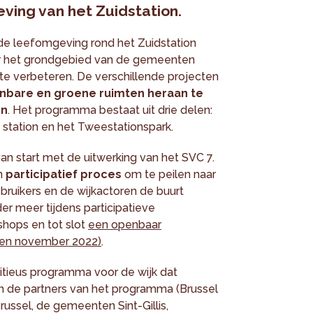
ving van het Zuidstation.
 de leefomgeving rond het Zuidstation
ver het grondgebied van de gemeenten
d te verbeteren. De verschillende projecten
nbare en groene ruimten heraan te
en
. Het programma bestaat uit drie delen:
 station en het Tweestationspark.
van start met de uitwerking van het SVC 7.
n
participatief proces
om te peilen naar
ruikers en de wijkactoren de buurt
r meer tijdens participatieve
shops en tot slot
een openbaar
r en november 2022)
.
bitieus programma voor de wijk dat
n de partners van het programma (Brussel
Brussel, de gemeenten Sint-Gillis,