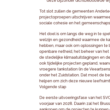
deze bijzonder dichtbebouwde wij
Tot slot zullen de gemeenten Anderlech
projectoproepen uitschrijven waarmee 
sociale cohesie en het gemeenschaps
Het doel is om langs die weg in te sp
welzijn en gezondheid waarmee de ka
hebben, maar ook om oplossingen te
openbare netheid, het beheer van het 
de stedelijke klimaatuitdagingen en d
ook tijdelijke projecten gepland, waa
vroegere tankstation (in de Veeartsen
onder het Zuidstation. Dat moet de be
helpen om zich deze nieuwe leefruimt
Volgende stap
De eerste uitvoeringsfase van het SVC 
voorjaar van 2028. Daarin zal het Bru
aankopen om de projecten te kunnen 