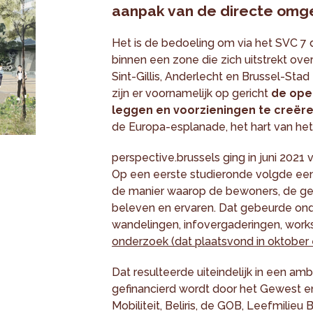
aanpak van de directe omge
Het is de bedoeling om via het SVC 7
binnen een zone die zich uitstrekt o
Sint-Gillis, Anderlecht en Brussel-Sta
zijn er voornamelijk op gericht
de ope
leggen en voorzieningen te creër
de Europa-esplanade, het hart van het
perspective.brussels ging in juni 2021 
Op een eerste studieronde volgde ee
de manier waarop de bewoners, de geb
beleven en ervaren. Dat gebeurde onde
wandelingen, infovergaderingen, work
onderzoek (dat plaatsvond in oktobe
Dat resulteerde uiteindelijk in een am
gefinancierd wordt door het Gewest e
Mobiliteit, Beliris, de GOB, Leefmilieu 