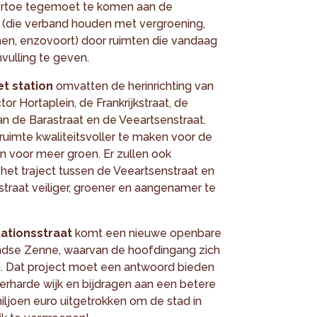
 ertoe tegemoet te komen aan de
k (die verband houden met vergroening,
rmen, enzovoort) door ruimten die vandaag
vulling te geven.
et station
omvatten de herinrichting van
or Hortaplein, de Frankrijkstraat, de
an de Barastraat en de Veeartsenstraat.
ruimte kwaliteitsvoller te maken voor de
 voor meer groen. Er zullen ook
et traject tussen de Veeartsenstraat en
straat veiliger, groener en aangenamer te
ationsstraat
komt een nieuwe openbare
ndse Zenne, waarvan de hoofdingang zich
n. Dat project moet een antwoord bieden
erharde wijk en bijdragen aan een betere
iljoen euro uitgetrokken om de stad in