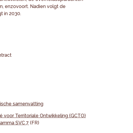
en, enzovoort. Nadien volgt de
t in 2030.
tract
nische samenvatting
é voor Territoriale Ontwikkeling (GCTO)
gramma SVC 7
(FR)